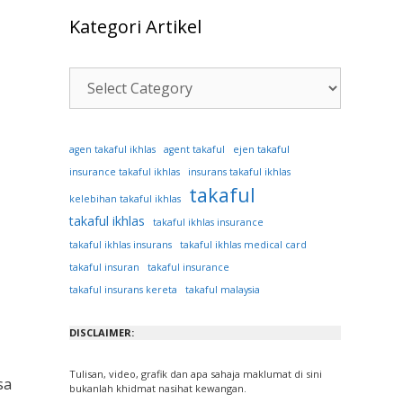
Kategori Artikel
Kategori
Artikel
ejen takaful
agen takaful ikhlas
agent takaful
insurance takaful ikhlas
insurans takaful ikhlas
takaful
kelebihan takaful ikhlas
takaful ikhlas
takaful ikhlas insurance
takaful ikhlas insurans
takaful ikhlas medical card
takaful insuran
takaful insurance
takaful insurans kereta
takaful malaysia
DISCLAIMER:
Tulisan, video, grafik dan apa sahaja maklumat di sini
sa
bukanlah khidmat nasihat kewangan.