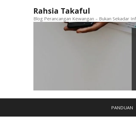
Skip
Rahsia Takaful
to
content
Blog Perancangan Kewangan – Bukan Sekadar Inf
PANDUAN