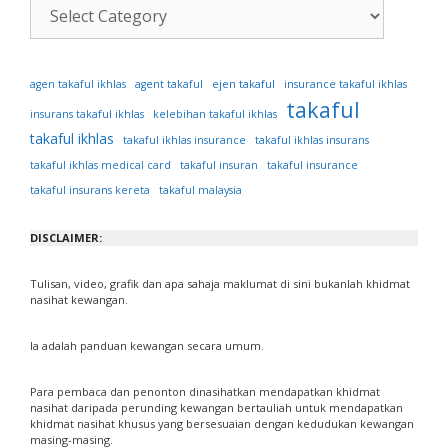
Kategori
Artikel
ejen takaful
agen takaful ikhlas
agent takaful
insurance takaful ikhlas
takaful
insurans takaful ikhlas
kelebihan takaful ikhlas
takaful ikhlas
takaful ikhlas insurance
takaful ikhlas insurans
takaful ikhlas medical card
takaful insuran
takaful insurance
takaful insurans kereta
takaful malaysia
DISCLAIMER:
Tulisan, video, grafik dan apa sahaja maklumat di sini bukanlah khidmat
nasihat kewangan.
Ia adalah panduan kewangan secara umum.
Para pembaca dan penonton dinasihatkan mendapatkan khidmat
nasihat daripada perunding kewangan bertauliah untuk mendapatkan
khidmat nasihat khusus yang bersesuaian dengan kedudukan kewangan
masing-masing.