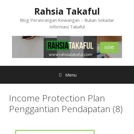
Skip
Rahsia Takaful
to
content
Blog Perancangan Kewangan – Bukan Sekadar
Informasi Takaful
Menu
Income Protection Plan
Penggantian Pendapatan (8)