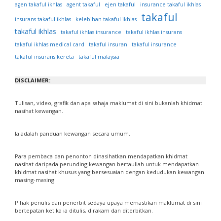
ejen takaful
agen takaful ikhlas
agent takaful
insurance takaful ikhlas
takaful
insurans takaful ikhlas
kelebihan takaful ikhlas
takaful ikhlas
takaful ikhlas insurance
takaful ikhlas insurans
takaful ikhlas medical card
takaful insuran
takaful insurance
takaful insurans kereta
takaful malaysia
DISCLAIMER:
Tulisan, video, grafik dan apa sahaja maklumat di sini bukanlah khidmat
nasihat kewangan.
Ia adalah panduan kewangan secara umum.
Para pembaca dan penonton dinasihatkan mendapatkan khidmat
nasihat daripada perunding kewangan bertauliah untuk mendapatkan
khidmat nasihat khusus yang bersesuaian dengan kedudukan kewangan
masing-masing.
Pihak penulis dan penerbit sedaya upaya memastikan maklumat di sini
bertepatan ketika ia ditulis, dirakam dan diterbitkan.