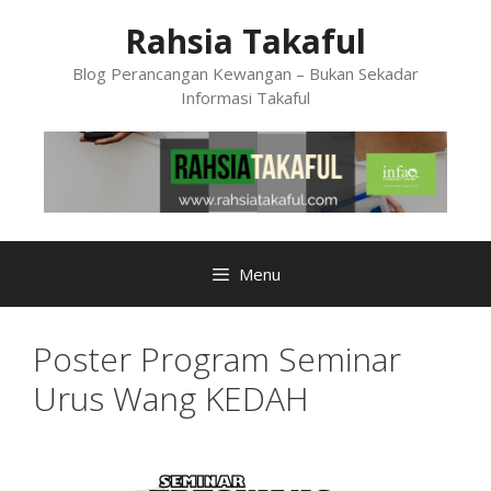
Skip
Rahsia Takaful
to
content
Blog Perancangan Kewangan – Bukan Sekadar
Informasi Takaful
Menu
Poster Program Seminar
Urus Wang KEDAH