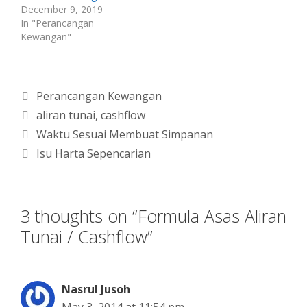
December 9, 2019
In "Perancangan
Kewangan"
Categories
Perancangan Kewangan
Tags
aliran tunai
,
cashflow
Waktu Sesuai Membuat Simpanan
Isu Harta Sepencarian
3 thoughts on “Formula Asas Aliran
Tunai / Cashflow”
Nasrul Jusoh
May 3, 2014 at 11:54 pm