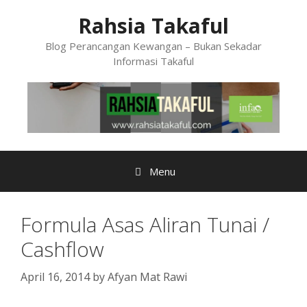
Skip
Rahsia Takaful
to
content
Blog Perancangan Kewangan – Bukan Sekadar
Informasi Takaful
Menu
Formula Asas Aliran Tunai /
Cashflow
April 16, 2014
by
Afyan Mat Rawi