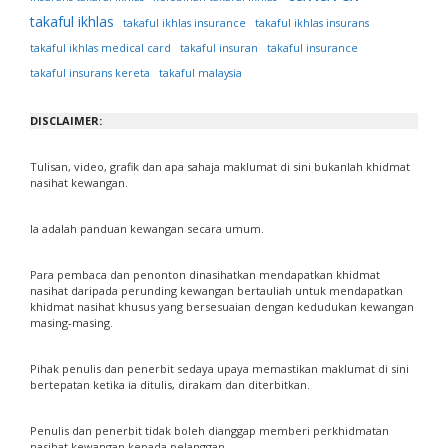
takaful ikhlas
takaful ikhlas insurance
takaful ikhlas insurans
takaful ikhlas medical card
takaful insuran
takaful insurance
takaful insurans kereta
takaful malaysia
DISCLAIMER:
Tulisan, video, grafik dan apa sahaja maklumat di sini bukanlah khidmat
nasihat kewangan.
Ia adalah panduan kewangan secara umum.
Para pembaca dan penonton dinasihatkan mendapatkan khidmat
nasihat daripada perunding kewangan bertauliah untuk mendapatkan
khidmat nasihat khusus yang bersesuaian dengan kedudukan kewangan
masing-masing.
Pihak penulis dan penerbit sedaya upaya memastikan maklumat di sini
bertepatan ketika ia ditulis, dirakam dan diterbitkan.
Penulis dan penerbit tidak boleh dianggap memberi perkhidmatan
nasihat kewangan kepada pelanggan.