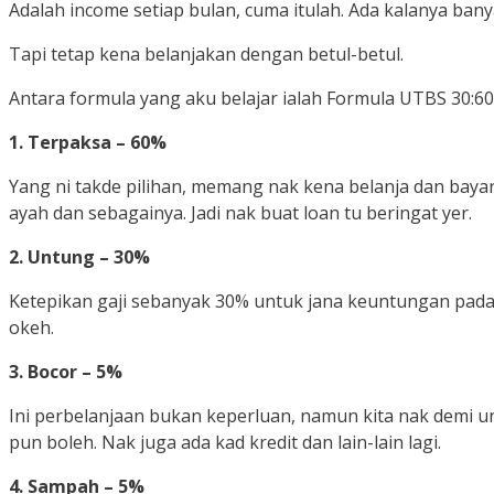
Adalah income setiap bulan, cuma itulah. Ada kalanya ban
Tapi tetap kena belanjakan dengan betul-betul.
Antara formula yang aku belajar ialah Formula UTBS 30:60:5
1. Terpaksa – 60%
Yang ni takde pilihan, memang nak kena belanja dan bayar s
ayah dan sebagainya. Jadi nak buat loan tu beringat yer.
2. Untung – 30%
Ketepikan gaji sebanyak 30% untuk jana keuntungan pada 
okeh.
3. Bocor – 5%
Ini perbelanjaan bukan keperluan, namun kita nak demi un
pun boleh. Nak juga ada kad kredit dan lain-lain lagi.
4. Sampah – 5%