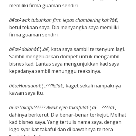
memiliki firma guaman sendiri.
â€œAwak tubuhkan firm lepas chambering kah?â€,
betul tekaan saya. Dia menyangka saya memiliki
firma guaman sendiri.
â€œAdalahâ€¦.â€,
kata saya sambil tersenyum lagi.
Sambil mengeluarkan dompet untuk mengambil
bisnes kad. Lantas saya mengunjukkan kad saya
kepadanya sambil menunggu reaksinya.
â€œHaaaaaâ€¦.???!!!!!â€,
kaget sekali nampaknya
kawan saya itu.
â€œTakaful????? Awak ejen takafulâ€¦â€¦ ????â€,
dahinya berkerut. Dia benar-benar terkejut. Melhat
kad bisnes saya. Yang tertulis nama saya, dengan
logo syarikat takaful dan di bawahnya tertera