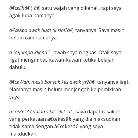
â€œEhâ€¦.â€,
satu wajah yang dikenali, tapi saya
agak lupa namanya.
â€œApa awak buat di sini?â€,
tanyanya. Saya masih
belum cam namanya.
â€œJumpa klienâ€,
jawab saya ringkas. Otak saya
ligat mengimbas kawan-kawan ketika belajar
dahulu.
â€œWah, mesti banyak kes awak ye?â€,
tanyanya lagi.
Namanya masih belum menjengah ke pemikiran
saya.
â€œKes? Adalah sikit-sikit..â€,
saya dapat rasakan
yang perkataan â€œkesâ€ yang dia maksudkan
tidak sama dengan â€œkesâ€ yang saya
makdudkan.