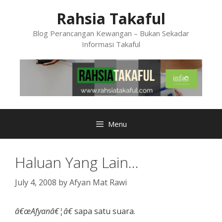
Skip
Rahsia Takaful
to
content
Blog Perancangan Kewangan – Bukan Sekadar
Informasi Takaful
Menu
Haluan Yang Lain…
July 4, 2008
by
Afyan Mat Rawi
â€œAfyanâ€¦â€
sapa satu suara.