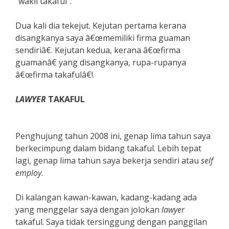
“wakil takaful”.
Dua kali dia tekejut. Kejutan pertama kerana
disangkanya saya â€œmemiliki firma guaman
sendiriâ€. Kejutan kedua, kerana â€œfirma
guamanâ€ yang disangkanya, rupa-rupanya
â€œfirma takafulâ€!.
LAWYER
TAKAFUL
Penghujung tahun 2008 ini, genap lima tahun saya
berkecimpung dalam bidang takaful. Lebih tepat
lagi, genap lima tahun saya bekerja sendiri atau
self
employ
.
Di kalangan kawan-kawan, kadang-kadang ada
yang menggelar saya dengan jolokan
lawyer
takaful. Saya tidak tersinggung dengan panggilan