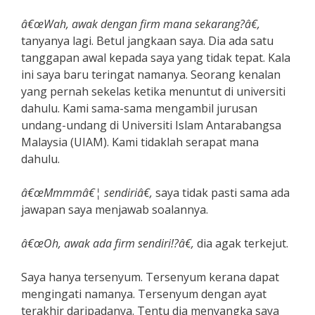
â€œWah, awak dengan firm mana sekarang?â€,
tanyanya lagi. Betul jangkaan saya. Dia ada satu
tanggapan awal kepada saya yang tidak tepat. Kala
ini saya baru teringat namanya. Seorang kenalan
yang pernah sekelas ketika menuntut di universiti
dahulu. Kami sama-sama mengambil jurusan
undang-undang di Universiti Islam Antarabangsa
Malaysia (UIAM). Kami tidaklah serapat mana
dahulu.
â€œMmmmâ€¦ sendiriâ€,
saya tidak pasti sama ada
jawapan saya menjawab soalannya.
â€œOh, awak ada firm sendiri!?â€,
dia agak terkejut.
Saya hanya tersenyum. Tersenyum kerana dapat
mengingati namanya. Tersenyum dengan ayat
terakhir daripadanya. Tentu dia menyangka saya