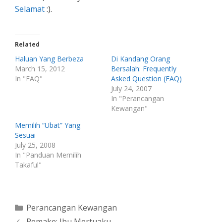
Selamat
:).
Related
Haluan Yang Berbeza
Di Kandang Orang
March 15, 2012
Bersalah: Frequently
In "FAQ"
Asked Question (FAQ)
July 24, 2007
In "Perancangan
Kewangan"
Memilih “Ubat” Yang
Sesuai
July 25, 2008
In "Panduan Memilih
Takaful"
Categories
Perancangan Kewangan
Remake: Ibu Mertuaku