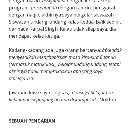
dengan usrah,
assignment
dengan kertas kerja
program,
presentation
dengan tamrin, pensyarah
dengan naqib, akhirnya saya bergelar siswazah.
Siswazah undang-undang kelas kedua. Baik sedikit
daripada Karpal Singh. Kalau tidak silap saya, dia
mendapat kelas ketiga.
Kadang-kadang ada juga orang bertanya:
â€œtidak
menyesalkah menghabiskan masa kira-kira 6 tahun
(termasuk matrikulasi), belajar undang-undang, tetapi
akhirnya tidak mempraktiskan apa yang saya
dipelajari?â€.
Jawapan klise saya ringkas,
â€œsaya belajar erti
kehidupan sepanjang berada di kampusâ€.
Noktah.
SEBUAH PENCARIAN