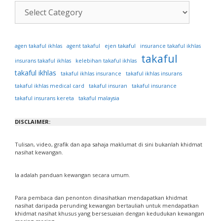
Kategori
Artikel
ejen takaful
agen takaful ikhlas
agent takaful
insurance takaful ikhlas
takaful
insurans takaful ikhlas
kelebihan takaful ikhlas
takaful ikhlas
takaful ikhlas insurance
takaful ikhlas insurans
takaful ikhlas medical card
takaful insuran
takaful insurance
takaful insurans kereta
takaful malaysia
DISCLAIMER:
Tulisan, video, grafik dan apa sahaja maklumat di sini bukanlah khidmat
nasihat kewangan.
Ia adalah panduan kewangan secara umum.
Para pembaca dan penonton dinasihatkan mendapatkan khidmat
nasihat daripada perunding kewangan bertauliah untuk mendapatkan
khidmat nasihat khusus yang bersesuaian dengan kedudukan kewangan