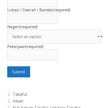
Lokasi / Daerah / Bandar
(required)
Negeri
(required)
Pekerjaan
(required)
Submit
Categories
Takaful
Tags
hibah
Nak Faham Takaful, Jadi Ejen Takaful