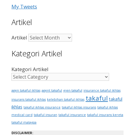
My Tweets
Artikel
Artikel
Kategori Artikel
Kategori Artikel
ejen takaful
agen takaful ikhlas
agent takaful
insurance takaful ikhlas
takaful
takaful
insurans takaful ikhlas
kelebihan takaful ikhlas
ikhlas
takaful ikhlas insurance
takaful ikhlas insurans
takaful ikhlas
medical card
takaful insuran
takaful insurance
takaful insurans kereta
takaful malaysia
DISCLAIMER: