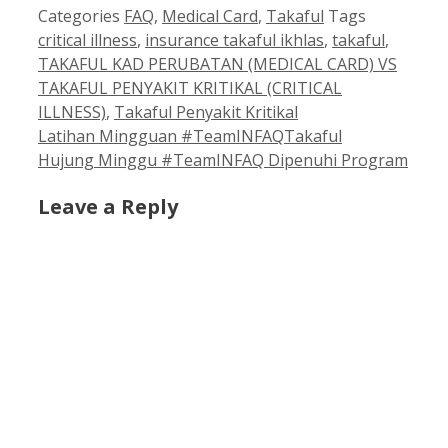
Categories
FAQ
,
Medical Card
,
Takaful
Tags
critical illness
,
insurance takaful ikhlas
,
takaful
,
TAKAFUL KAD PERUBATAN (MEDICAL CARD) VS
TAKAFUL PENYAKIT KRITIKAL (CRITICAL
ILLNESS)
,
Takaful Penyakit Kritikal
Latihan Mingguan #TeamINFAQTakaful
Hujung Minggu #TeamINFAQ Dipenuhi Program
Leave a Reply