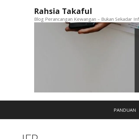
Skip
Rahsia Takaful
to
content
Blog Perancangan Kewangan – Bukan Sekadar Inf
PANDUAN
IFP