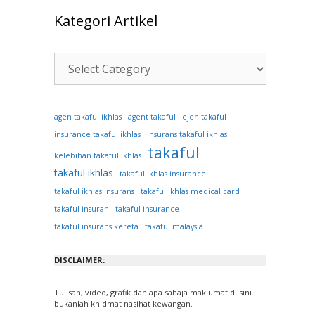
Kategori Artikel
Kategori
Artikel
ejen takaful
agen takaful ikhlas
agent takaful
insurance takaful ikhlas
insurans takaful ikhlas
takaful
kelebihan takaful ikhlas
takaful ikhlas
takaful ikhlas insurance
takaful ikhlas insurans
takaful ikhlas medical card
takaful insuran
takaful insurance
takaful insurans kereta
takaful malaysia
DISCLAIMER:
Tulisan, video, grafik dan apa sahaja maklumat di sini
bukanlah khidmat nasihat kewangan.