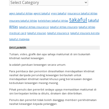
ejen takaful
agen takaful ikhlas
agent takaful
insurance takaful ikhlas
takaful
takaful
insurans takaful ikhlas
kelebihan takaful ikhlas
ikhlas
takaful ikhlas insurance
takaful ikhlas insurans
takaful ikhlas
medical card
takaful insuran
takaful insurance
takaful insurans kereta
takaful malaysia
DISCLAIMER:
Tulisan, video, grafik dan apa sahaja maklumat di sini bukanlah
khidmat nasihat kewangan.
Ia adalah panduan kewangan secara umum.
Para pembaca dan penonton dinasihatkan mendapatkan khidmat
nasihat daripada perunding kewangan bertauliah untuk
mendapatkan khidmat nasihat khusus yang bersesuaian dengan
kedudukan kewangan masing-masing.
Pihak penulis dan penerbit sedaya upaya memastikan maklumat di
sini bertepatan ketika ia ditulis, dirakam dan diterbitkan.
Penulis dan penerbit tidak boleh dianggap memberi perkhidmatan
nasihat kewangan kepada pelanggan.