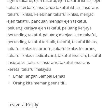
agent takaful
,
ejen takaful
,
ejen takaful ikhlas
,
ejen
takaful terbaik
,
insurance takaful ikhlas
,
insurans
takaful ikhlas
,
kelebihan takaful ikhlas
,
menjadi
ejen takaful
,
panduan menjadi ejen takaful
,
peluang kerjaya ejen takaful
,
peluang kerjaya
perunding takaful
,
peluang menjadi ejen takaful
,
perunding takaful terbaik
,
takaful
,
takaful ikhlas
,
takaful ikhlas insurance
,
takaful ikhlas insurans
,
takaful ikhlas medical card
,
takaful insuran
,
takaful
insurance
,
takaful insurans
,
takaful insurans
kereta
,
takaful malaysia
Emas: Jangan Sampai Lemas
Orang kita memang sensitif…
Leave a Reply