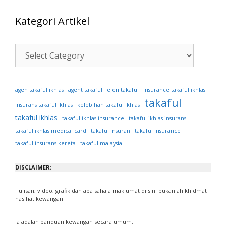
Kategori Artikel
Kategori
Artikel
ejen takaful
agen takaful ikhlas
agent takaful
insurance takaful ikhlas
takaful
insurans takaful ikhlas
kelebihan takaful ikhlas
takaful ikhlas
takaful ikhlas insurance
takaful ikhlas insurans
takaful ikhlas medical card
takaful insuran
takaful insurance
takaful insurans kereta
takaful malaysia
DISCLAIMER:
Tulisan, video, grafik dan apa sahaja maklumat di sini bukanlah khidmat
nasihat kewangan.
Ia adalah panduan kewangan secara umum.