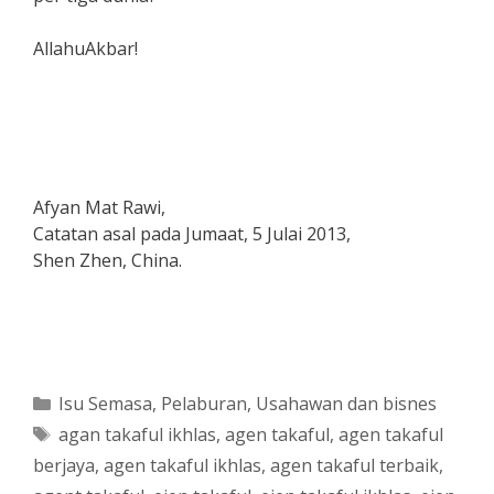
AllahuAkbar!
Afyan Mat Rawi,
Catatan asal pada Jumaat, 5 Julai 2013,
Shen Zhen, China.
Categories
Isu Semasa
,
Pelaburan
,
Usahawan dan bisnes
Tags
agan takaful ikhlas
,
agen takaful
,
agen takaful
berjaya
,
agen takaful ikhlas
,
agen takaful terbaik
,