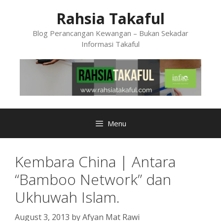
Skip
Rahsia Takaful
to
content
Blog Perancangan Kewangan – Bukan Sekadar
Informasi Takaful
Menu
Kembara China | Antara
“Bamboo Network” dan
Ukhuwah Islam.
August 3, 2013
by
Afyan Mat Rawi