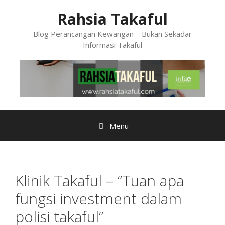
Skip
Rahsia Takaful
to
content
Blog Perancangan Kewangan – Bukan Sekadar
Informasi Takaful
Menu
Klinik Takaful – “Tuan apa
fungsi investment dalam
polisi takaful”