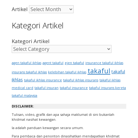
Artikel
Kategori Artikel
Kategori Artikel
ejen takaful
agen takaful ikhlas
agent takaful
insurance takaful ikhlas
takaful
takaful
insurans takaful ikhlas
kelebihan takaful ikhlas
ikhlas
takaful ikhlas insurance
takaful ikhlas insurans
takaful ikhlas
medical card
takaful insuran
takaful insurance
takaful insurans kereta
takaful malaysia
DISCLAIMER:
Tulisan, video, grafik dan apa sahaja maklumat di sini bukanlah
khidmat nasihat kewangan.
Ia adalah panduan kewangan secara umum.
Para pembaca dan penonton dinasihatkan mendapatkan khidmat