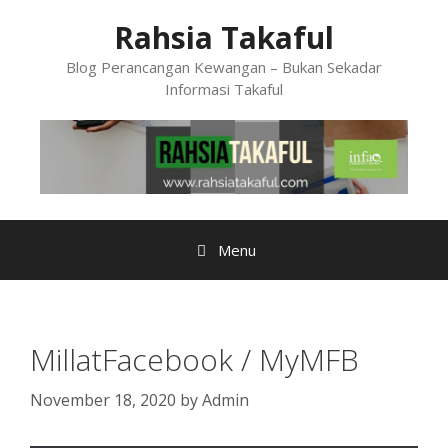
Skip
Rahsia Takaful
to
content
Blog Perancangan Kewangan – Bukan Sekadar
Informasi Takaful
Menu
MillatFacebook / MyMFB
November 18, 2020
by
Admin