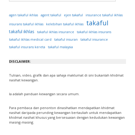
ejen takaful
agen takaful ikhlas
agent takaful
insurance takaful ikhlas
takaful
insurans takaful ikhlas
kelebihan takaful ikhlas
takaful ikhlas
takaful ikhlas insurance
takaful ikhlas insurans
takaful ikhlas medical card
takaful insuran
takaful insurance
takaful insurans kereta
takaful malaysia
DISCLAIMER:
Tulisan, video, grafik dan apa sahaja maklumat di sini bukanlah khidmat
nasihat kewangan.
Ia adalah panduan kewangan secara umum.
Para pembaca dan penonton dinasihatkan mendapatkan khidmat
nasihat daripada perunding kewangan bertauliah untuk mendapatkan
khidmat nasihat khusus yang bersesuaian dengan kedudukan kewangan
masing-masing.