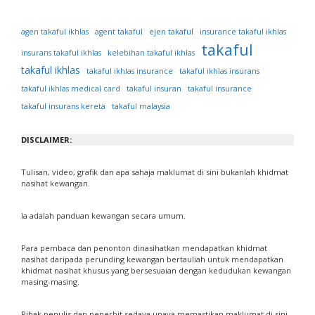
ejen takaful
agen takaful ikhlas
agent takaful
insurance takaful ikhlas
takaful
insurans takaful ikhlas
kelebihan takaful ikhlas
takaful ikhlas
takaful ikhlas insurance
takaful ikhlas insurans
takaful ikhlas medical card
takaful insuran
takaful insurance
takaful insurans kereta
takaful malaysia
DISCLAIMER:
Tulisan, video, grafik dan apa sahaja maklumat di sini bukanlah khidmat
nasihat kewangan.
Ia adalah panduan kewangan secara umum.
Para pembaca dan penonton dinasihatkan mendapatkan khidmat
nasihat daripada perunding kewangan bertauliah untuk mendapatkan
khidmat nasihat khusus yang bersesuaian dengan kedudukan kewangan
masing-masing.
Pihak penulis dan penerbit sedaya upaya memastikan maklumat di sini