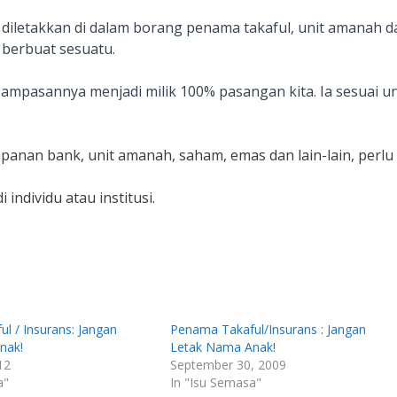
diletakkan di dalam borang penama takaful, unit amanah d
 berbuat sesuatu.
pampasannya menjadi milik 100% pasangan kita. Ia sesuai u
mpanan bank, unit amanah, saham, emas dan lain-lain, perlu
dividu atau institusi.
l / Insurans: Jangan
Penama Takaful/Insurans : Jangan
nak!
Letak Nama Anak!
12
September 30, 2009
a"
In "Isu Semasa"