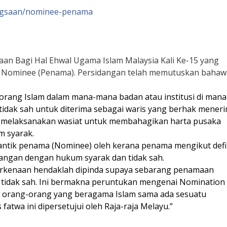
ngsaan/nominee-penama
an Bagi Hal Ehwal Ugama Islam Malaysia Kali Ke-15 yang
 Nominee (Penama). Persidangan telah memutuskan bahaw
orang Islam dalam mana-mana badan atau institusi di mana
idak sah untuk diterima sebagai waris yang berhak mener
ng melaksanakan wasiat untuk membahagikan harta pusaka
m syarak.
antik penama (Nominee) oleh kerana penama mengikut defi
tangan dengan hukum syarak dan tidak sah.
berkenaan hendaklah dipinda supaya sebarang penamaan
 tidak sah. Ini bermakna peruntukan mengenai Nomination
da orang-orang yang beragama Islam sama ada sesuatu
fatwa ini dipersetujui oleh Raja-raja Melayu.”