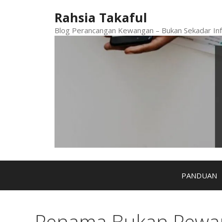
Skip
Rahsia Takaful
to
content
Blog Perancangan Kewangan – Bukan Sekadar Inf
PANDUAN
Penama Bukan Pewar