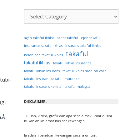
Kategori
Artikel
ejen takaful
agen takaful ikhlas
agent takaful
insurance takaful ikhlas
insurans takaful ikhlas
takaful
kelebihan takaful ikhlas
takaful ikhlas
takaful ikhlas insurance
takaful ikhlas insurans
takaful ikhlas medical card
tubi-
takaful insuran
takaful insurance
takaful insurans kereta
takaful malaysia
gi.
DISCLAIMER:
Tulisan, video, grafik dan apa sahaja maklumat di sini
a.Â
bukanlah khidmat nasihat kewangan.
Ia adalah panduan kewangan secara umum.