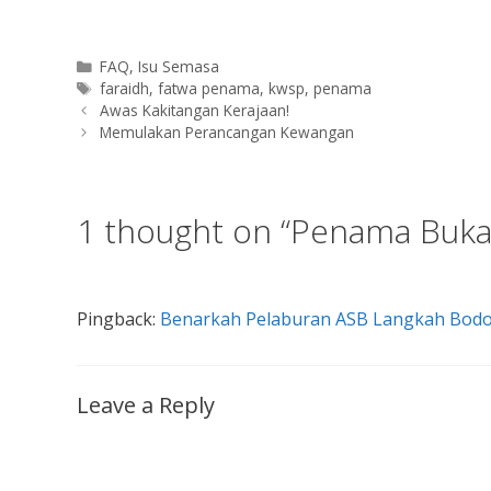
Categories
FAQ
,
Isu Semasa
Tags
faraidh
,
fatwa penama
,
kwsp
,
penama
Awas Kakitangan Kerajaan!
Memulakan Perancangan Kewangan
1 thought on “Penama Buka
Pingback:
Benarkah Pelaburan ASB Langkah Bodoh
Leave a Reply