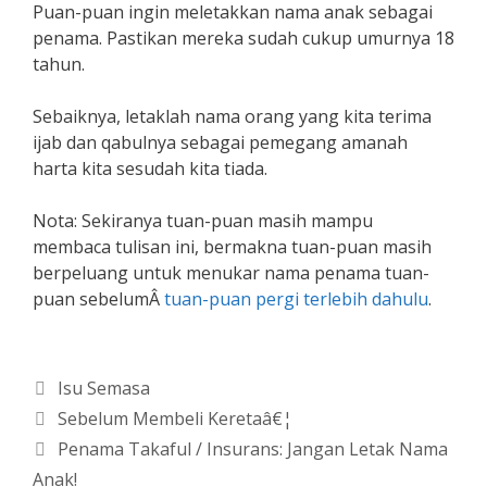
Puan-puan ingin meletakkan nama anak sebagai
penama. Pastikan mereka sudah cukup umurnya 18
tahun.
Sebaiknya, letaklah nama orang yang kita terima
ijab dan qabulnya sebagai pemegang amanah
harta kita sesudah kita tiada.
Nota: Sekiranya tuan-puan masih mampu
membaca tulisan ini, bermakna tuan-puan masih
berpeluang untuk menukar nama penama tuan-
puan sebelumÂ
tuan-puan pergi terlebih dahulu
.
Categories
Isu Semasa
Sebelum Membeli Keretaâ€¦
Penama Takaful / Insurans: Jangan Letak Nama
Anak!