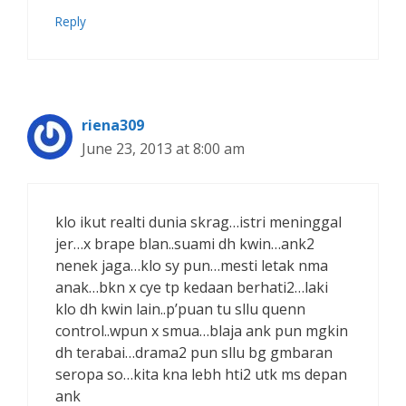
Reply
riena309
June 23, 2013 at 8:00 am
klo ikut realti dunia skrag…istri meninggal
jer…x brape blan..suami dh kwin…ank2
nenek jaga…klo sy pun…mesti letak nma
anak…bkn x cye tp kedaan berhati2…laki
klo dh kwin lain..p’puan tu sllu quenn
control..wpun x smua…blaja ank pun mgkin
dh terabai…drama2 pun sllu bg gmbaran
seropa so…kita kna lebh hti2 utk ms depan
ank