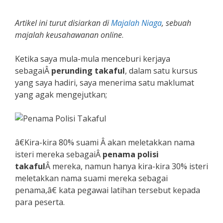
Artikel ini turut disiarkan di
Majalah Niaga
, sebuah
majalah keusahawanan online
.
Ketika saya mula-mula menceburi kerjaya
sebagaiÂ
perunding takaful
, dalam satu kursus
yang saya hadiri, saya menerima satu maklumat
yang agak mengejutkan;
â€Kira-kira 80% suami Â akan meletakkan nama
isteri mereka sebagaiÂ
penama polisi
takaful
Â mereka, namun hanya kira-kira 30% isteri
meletakkan nama suami mereka sebagai
penama,â€ kata pegawai latihan tersebut kepada
para peserta.