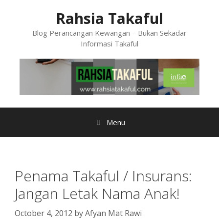
Skip
Rahsia Takaful
to
content
Blog Perancangan Kewangan – Bukan Sekadar
Informasi Takaful
Menu
Penama Takaful / Insurans:
Jangan Letak Nama Anak!
October 4, 2012
by
Afyan Mat Rawi