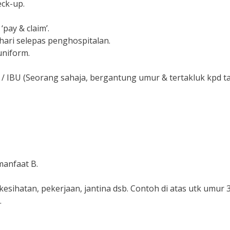
eck-up.
‘pay & claim’.
hari selepas penghospitalan.
uniform.
U (Seorang sahaja, bergantung umur & tertakluk kpd t
 manfaat B.
sihatan, pekerjaan, jantina dsb. Contoh di atas utk umur 
.