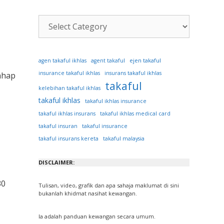
Kategori
Artikel
ejen takaful
agen takaful ikhlas
agent takaful
insurance takaful ikhlas
insurans takaful ikhlas
ahap
takaful
kelebihan takaful ikhlas
takaful ikhlas
takaful ikhlas insurance
takaful ikhlas insurans
takaful ikhlas medical card
takaful insuran
takaful insurance
takaful insurans kereta
takaful malaysia
DISCLAIMER:
30
Tulisan, video, grafik dan apa sahaja maklumat di sini
bukanlah khidmat nasihat kewangan.
Ia adalah panduan kewangan secara umum.