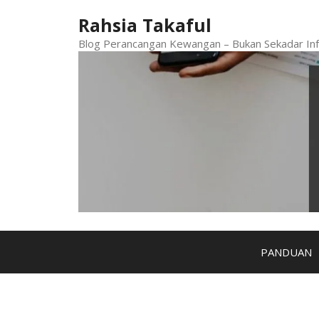
Skip
Rahsia Takaful
to
content
Blog Perancangan Kewangan – Bukan Sekadar Inf
PANDUAN