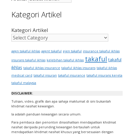
Kategori Artikel
Kategori Artikel
ejen takaful
agen takaful ikhlas
agent takaful
insurance takaful ikhlas
takaful
takaful
insurans takaful ikhlas
kelebihan takaful ikhlas
ikhlas
takaful ikhlas insurance
takaful ikhlas insurans
takaful ikhlas
medical card
takaful insuran
takaful insurance
takaful insurans kereta
takaful malaysia
DISCLAIMER:
Tulisan, video, grafik dan apa sahaja maklumat di sini bukanlah
khidmat nasihat kewangan.
Ia adalah panduan kewangan secara umum.
Para pembaca dan penonton dinasihatkan mendapatkan khidmat
nasihat daripada perunding kewangan bertauliah untuk
mendapatkan khidmat nasihat khusus yang bersesuaian dengan