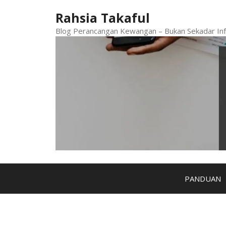
Skip
Rahsia Takaful
to
content
Blog Perancangan Kewangan – Bukan Sekadar Inf
PANDUAN