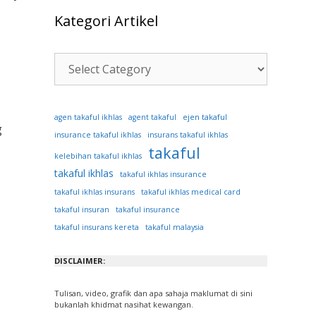
Kategori Artikel
Kategori
Artikel
ejen takaful
agen takaful ikhlas
agent takaful
g
insurance takaful ikhlas
insurans takaful ikhlas
takaful
kelebihan takaful ikhlas
takaful ikhlas
takaful ikhlas insurance
takaful ikhlas insurans
takaful ikhlas medical card
takaful insuran
takaful insurance
takaful insurans kereta
takaful malaysia
DISCLAIMER:
Tulisan, video, grafik dan apa sahaja maklumat di sini
bukanlah khidmat nasihat kewangan.