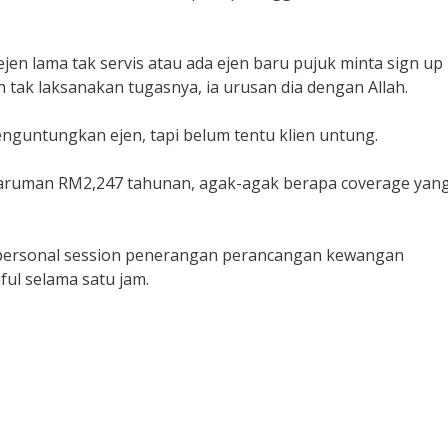
jen lama tak servis atau ada ejen baru pujuk minta sign up
jen tak laksanakan tugasnya, ia urusan dia dengan Allah.
enguntungkan ejen, tapi belum tentu klien untung.
caruman RM2,247 tahunan, agak-agak berapa coverage yan
k personal session penerangan perancangan kewangan
ul selama satu jam.