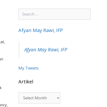
Search
for:
Afyan May Rawi, IFP
at,
Afyan May Rawi, IFP
an
My Tweets
Artikel
k
Artikel
ncy,