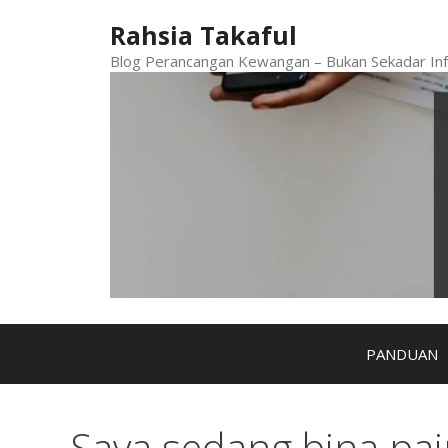
Skip
Rahsia Takaful
to
content
Blog Perancangan Kewangan – Bukan Sekadar Inf
PANDUAN
Saya sedang bina pai