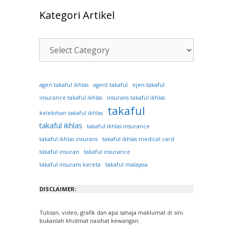
Kategori Artikel
Kategori
Artikel
ejen takaful
agen takaful ikhlas
agent takaful
insurance takaful ikhlas
insurans takaful ikhlas
takaful
kelebihan takaful ikhlas
takaful ikhlas
takaful ikhlas insurance
takaful ikhlas insurans
takaful ikhlas medical card
takaful insuran
takaful insurance
takaful insurans kereta
takaful malaysia
DISCLAIMER:
Tulisan, video, grafik dan apa sahaja maklumat di sini
bukanlah khidmat nasihat kewangan.