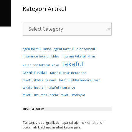
Kategori Artikel
Kategori
Artikel
ejen takaful
agen takaful ikhlas
agent takaful
insurance takaful ikhlas
insurans takaful ikhlas
takaful
kelebihan takaful ikhlas
takaful ikhlas
takaful ikhlas insurance
takaful ikhlas insurans
takaful ikhlas medical card
takaful insuran
takaful insurance
takaful insurans kereta
takaful malaysia
DISCLAIMER:
Tulisan, video, grafik dan apa sahaja maklumat di sini
bukanlah khidmat nasihat kewangan.