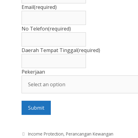
Email
(required)
No Telefon
(required)
Daerah Tempat Tinggal
(required)
Pekerjaan
Submit
Categories
Income Protection
,
Perancangan Kewangan