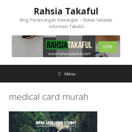
Skip
Rahsia Takaful
to
content
Blog Perancangan Kewangan – Bukan Sekadar
Informasi Takaful
Menu
medical card murah