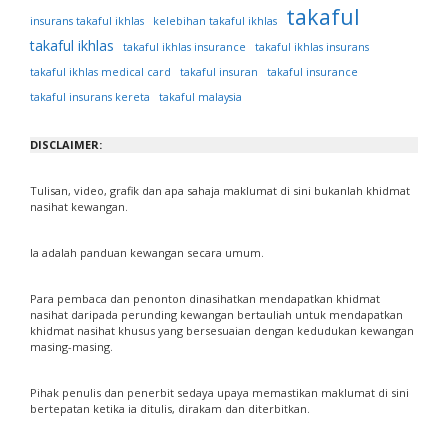
takaful
insurans takaful ikhlas
kelebihan takaful ikhlas
takaful ikhlas
takaful ikhlas insurance
takaful ikhlas insurans
takaful ikhlas medical card
takaful insuran
takaful insurance
takaful insurans kereta
takaful malaysia
DISCLAIMER:
Tulisan, video, grafik dan apa sahaja maklumat di sini bukanlah khidmat
nasihat kewangan.
Ia adalah panduan kewangan secara umum.
Para pembaca dan penonton dinasihatkan mendapatkan khidmat
nasihat daripada perunding kewangan bertauliah untuk mendapatkan
khidmat nasihat khusus yang bersesuaian dengan kedudukan kewangan
masing-masing.
Pihak penulis dan penerbit sedaya upaya memastikan maklumat di sini
bertepatan ketika ia ditulis, dirakam dan diterbitkan.