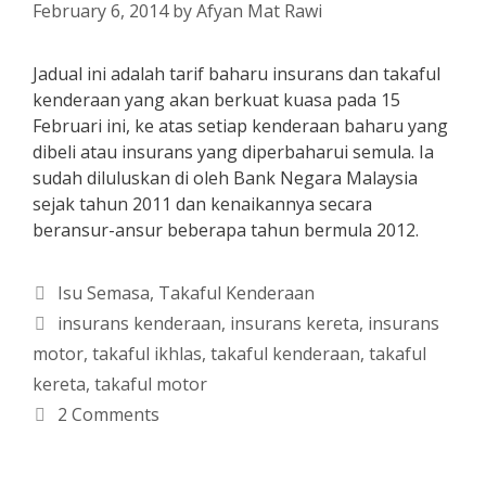
February 6, 2014
by
Afyan Mat Rawi
Jadual ini adalah tarif baharu insurans dan takaful
kenderaan yang akan berkuat kuasa pada 15
Februari ini, ke atas setiap kenderaan baharu yang
dibeli atau insurans yang diperbaharui semula. Ia
sudah diluluskan di oleh Bank Negara Malaysia
sejak tahun 2011 dan kenaikannya secara
beransur-ansur beberapa tahun bermula 2012.
Categories
Isu Semasa
,
Takaful Kenderaan
Tags
insurans kenderaan
,
insurans kereta
,
insurans
motor
,
takaful ikhlas
,
takaful kenderaan
,
takaful
kereta
,
takaful motor
2 Comments