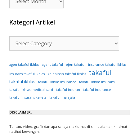
Kategori Artikel
Kategori
Artikel
ejen takaful
agen takaful ikhlas
agent takaful
insurance takaful ikhlas
takaful
insurans takaful ikhlas
kelebihan takaful ikhlas
takaful ikhlas
takaful ikhlas insurance
takaful ikhlas insurans
takaful ikhlas medical card
takaful insuran
takaful insurance
takaful insurans kereta
takaful malaysia
DISCLAIMER:
Tulisan, video, grafik dan apa sahaja maklumat di sini bukanlah khidmat
nasihat kewangan.