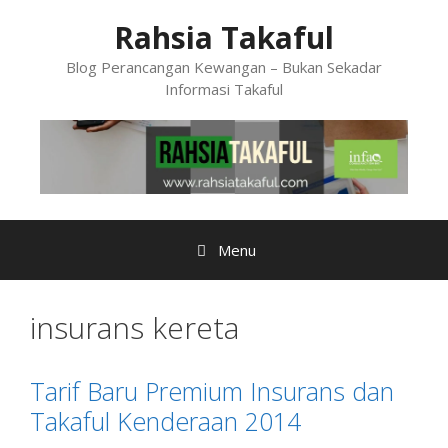
Skip
Rahsia Takaful
to
content
Blog Perancangan Kewangan – Bukan Sekadar
Informasi Takaful
Menu
insurans kereta
Tarif Baru Premium Insurans dan
Takaful Kenderaan 2014