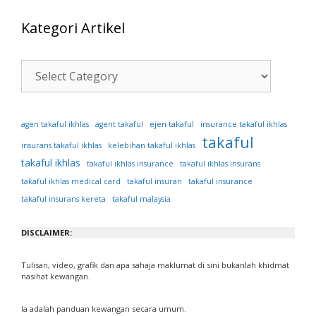
Kategori Artikel
Kategori
Artikel
ejen takaful
agen takaful ikhlas
agent takaful
insurance takaful ikhlas
takaful
insurans takaful ikhlas
kelebihan takaful ikhlas
takaful ikhlas
takaful ikhlas insurance
takaful ikhlas insurans
takaful ikhlas medical card
takaful insuran
takaful insurance
takaful insurans kereta
takaful malaysia
DISCLAIMER:
Tulisan, video, grafik dan apa sahaja maklumat di sini bukanlah khidmat
nasihat kewangan.
Ia adalah panduan kewangan secara umum.