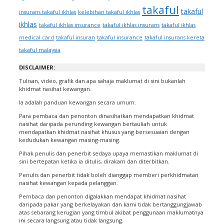
takaful
takaful
insurans takaful ikhlas
kelebihan takaful ikhlas
ikhlas
takaful ikhlas insurance
takaful ikhlas insurans
takaful ikhlas
medical card
takaful insuran
takaful insurance
takaful insurans kereta
takaful malaysia
DISCLAIMER:
Tulisan, video, grafik dan apa sahaja maklumat di sini bukanlah
khidmat nasihat kewangan.
Ia adalah panduan kewangan secara umum.
Para pembaca dan penonton dinasihatkan mendapatkan khidmat
nasihat daripada perunding kewangan bertauliah untuk
mendapatkan khidmat nasihat khusus yang bersesuaian dengan
kedudukan kewangan masing-masing.
Pihak penulis dan penerbit sedaya upaya memastikan maklumat di
sini bertepatan ketika ia ditulis, dirakam dan diterbitkan.
Penulis dan penerbit tidak boleh dianggap memberi perkhidmatan
nasihat kewangan kepada pelanggan.
Pembaca dan penonton digalakkan mendapat khidmat nasihat
daripada pakar yang berkelayakan dan kami tidak bertanggungjawab
atas sebarang kerugian yang timbul akibat penggunaan maklumatnya
ini secara langsung atau tidak langsung.