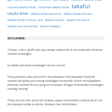
takaful
insurans takaful ikhlas
kelebihan takaful ikhlas
takaful ikhlas
takaful ikhlas insurance
takaful ikhlas insurans
takaful ikhlas medical card
takaful insuran
takaful insurance
takaful insurans kereta
takaful malaysia
DISCLAIMER:
Tulisan, video, grafik dan apa sahaja maklumat di sini bukanlah khidmat
nasihat kewangan.
Ia adalah panduan kewangan secara umum.
Para pembaca dan penonton dinasihatkan mendapatkan khidmat
nasihat daripada perunding kewangan bertauliah untuk mendapatkan
khidmat nasihat khusus yang bersesuaian dengan kedudukan kewangan
masing-masing.
Pihak penulis dan penerbit sedaya upaya memastikan maklumat di sini
bertepatan ketika ia ditulis, dirakam dan diterbitkan.