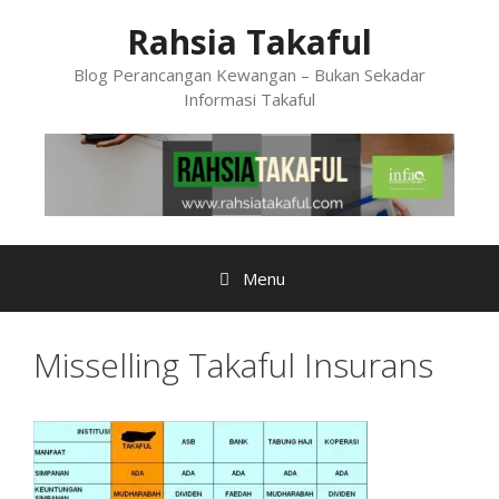
Skip
Rahsia Takaful
to
content
Blog Perancangan Kewangan – Bukan Sekadar
Informasi Takaful
Menu
Misselling Takaful Insurans