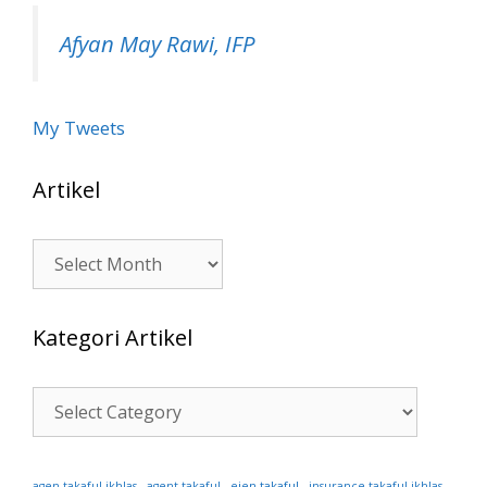
Afyan May Rawi, IFP
My Tweets
Artikel
Artikel
Kategori Artikel
Kategori
Artikel
ejen takaful
agen takaful ikhlas
agent takaful
insurance takaful ikhlas