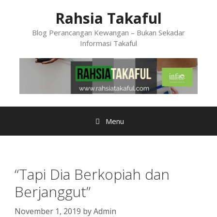
Skip
Rahsia Takaful
to
content
Blog Perancangan Kewangan – Bukan Sekadar
Informasi Takaful
Menu
“Tapi Dia Berkopiah dan
Berjanggut”
November 1, 2019
by
Admin