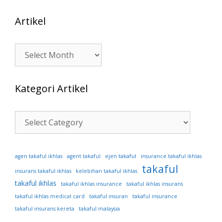
Artikel
Artikel
Kategori Artikel
Kategori
Artikel
ejen takaful
agen takaful ikhlas
agent takaful
insurance takaful ikhlas
takaful
insurans takaful ikhlas
kelebihan takaful ikhlas
takaful ikhlas
takaful ikhlas insurance
takaful ikhlas insurans
takaful ikhlas medical card
takaful insuran
takaful insurance
takaful insurans kereta
takaful malaysia