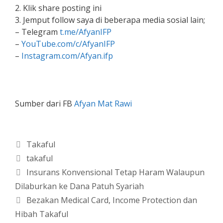
2. Klik share posting ini
3. Jemput follow saya di beberapa media sosial lain;
– Telegram
t.me/AfyanIFP
–
YouTube.com/c/AfyanIFP
–
Instagram.com/Afyan.ifp
Sumber dari FB
Afyan Mat Rawi
Categories
Takaful
Tags
takaful
Insurans Konvensional Tetap Haram Walaupun
Dilaburkan ke Dana Patuh Syariah
Bezakan Medical Card, Income Protection dan
Hibah Takaful