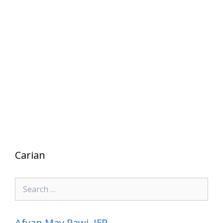
Carian
Search
for:
Afyan May Rawi, IFP