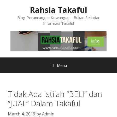
Skip
Rahsia Takaful
to
content
Blog Perancangan Kewangan – Bukan Sekadar
Informasi Takaful
Menu
Tidak Ada Istilah “BELI” dan
“JUAL” Dalam Takaful
March 4, 2019
by
Admin