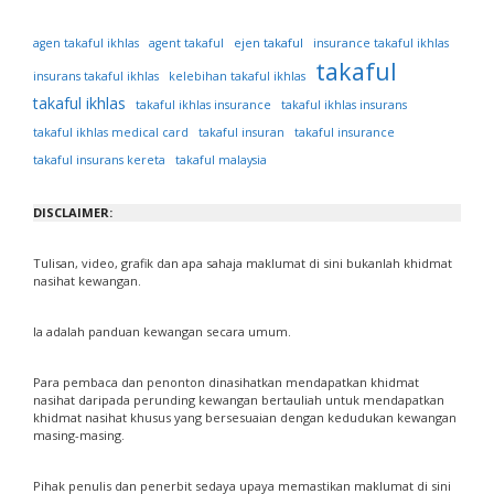
ejen takaful
agen takaful ikhlas
agent takaful
insurance takaful ikhlas
takaful
insurans takaful ikhlas
kelebihan takaful ikhlas
takaful ikhlas
takaful ikhlas insurance
takaful ikhlas insurans
takaful ikhlas medical card
takaful insuran
takaful insurance
takaful insurans kereta
takaful malaysia
DISCLAIMER:
Tulisan, video, grafik dan apa sahaja maklumat di sini bukanlah khidmat
nasihat kewangan.
Ia adalah panduan kewangan secara umum.
Para pembaca dan penonton dinasihatkan mendapatkan khidmat
nasihat daripada perunding kewangan bertauliah untuk mendapatkan
khidmat nasihat khusus yang bersesuaian dengan kedudukan kewangan
masing-masing.
Pihak penulis dan penerbit sedaya upaya memastikan maklumat di sini