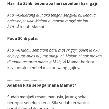
Hari itu 25hb, beberapa hari sebelum hari gaji;
Ã¢â‚¬ÂSekarang duit aku tengah sengkek ni, kena la
bajet-bajet sikit. Malam ni makan maggi aje lah…
Ã¢â‚¬Â
keluh Mamat.
Pada 30hb pula;
Ã¢â‚¬ÂHaaa… semalam baru masuk gaji, boleh la aku
enjoy puas-puas hujung mingu ni. Malam ni nak makan
di mana restoran mana ye?Ã¢â‚¬Â
Mamat berkira-
kira untuk membelanjakan wang gajinya.
…………………………………
Adakah kita sebagaimana Mamat?
Sudah menjadi resam manusia, jarang sekali
beringat sebelum kena. Bila sudah terhantuk
barulah hendak tergadah.