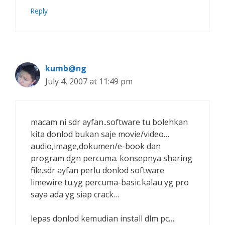
Reply
kumb@ng
July 4, 2007 at 11:49 pm
macam ni sdr ayfan..software tu bolehkan
kita donlod bukan saje movie/video…
audio,image,dokumen/e-book dan
program dgn percuma. konsepnya sharing
file.sdr ayfan perlu donlod software
limewire tu.yg percuma-basic.kalau yg pro
saya ada yg siap crack…
lepas donlod kemudian install dlm pc…