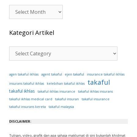
Artikel
Kategori Artikel
Kategori
Artikel
ejen takaful
agen takaful ikhlas
agent takaful
insurance takaful ikhlas
takaful
insurans takaful ikhlas
kelebihan takaful ikhlas
takaful ikhlas
takaful ikhlas insurance
takaful ikhlas insurans
takaful ikhlas medical card
takaful insuran
takaful insurance
takaful insurans kereta
takaful malaysia
DISCLAIMER:
Tulisan, video, grafik dan apa sahaja maklumat di sini bukanlah khidmat