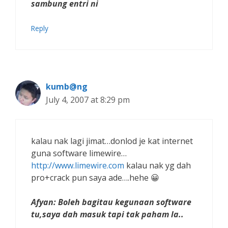
sambung entri ni
Reply
kumb@ng
July 4, 2007 at 8:29 pm
kalau nak lagi jimat…donlod je kat internet
guna software limewire…
http://www.limewire.com
kalau nak yg dah
pro+crack pun saya ade….hehe 😀
Afyan: Boleh bagitau kegunaan software
tu,saya dah masuk tapi tak paham la..