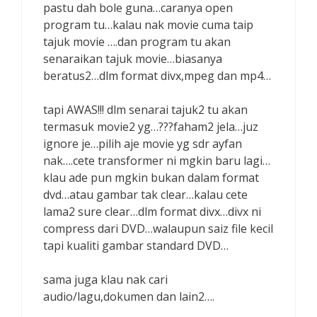
pastu dah bole guna…caranya open
program tu…kalau nak movie cuma taip
tajuk movie ….dan program tu akan
senaraikan tajuk movie…biasanya
beratus2…dlm format divx,mpeg dan mp4…
tapi AWAS!!! dlm senarai tajuk2 tu akan
termasuk movie2 yg…???faham2 jela…juz
ignore je…pilih aje movie yg sdr ayfan
nak….cete transformer ni mgkin baru lagi…
klau ade pun mgkin bukan dalam format
dvd…atau gambar tak clear…kalau cete
lama2 sure clear…dlm format divx…divx ni
compress dari DVD…walaupun saiz file kecil
tapi kualiti gambar standard DVD…
sama juga klau nak cari
audio/lagu,dokumen dan lain2….