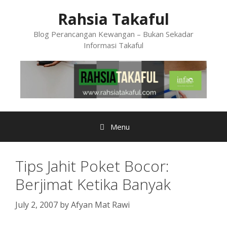
Skip
Rahsia Takaful
to
content
Blog Perancangan Kewangan – Bukan Sekadar
Informasi Takaful
Menu
Tips Jahit Poket Bocor:
Berjimat Ketika Banyak
July 2, 2007
by
Afyan Mat Rawi