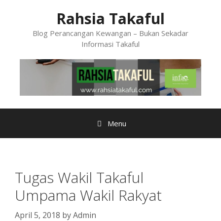
Skip
Rahsia Takaful
to
content
Blog Perancangan Kewangan – Bukan Sekadar
Informasi Takaful
Menu
Tugas Wakil Takaful
Umpama Wakil Rakyat
April 5, 2018
by
Admin