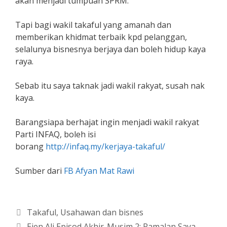
akan menjadi tumpuan SPRM.
Tapi bagi wakil takaful yang amanah dan
memberikan khidmat terbaik kpd pelanggan,
selalunya bisnesnya berjaya dan boleh hidup kaya
raya.
Sebab itu saya taknak jadi wakil rakyat, susah nak
kaya.
Barangsiapa berhajat ingin menjadi wakil rakyat
Parti INFAQ, boleh isi
borang
http://infaq.my/kerjaya-takaful/
Sumber dari
FB Afyan Mat Rawi
Categories
Takaful
,
Usahawan dan bisnes
Ejen Ali Episod Akhir-Musim 2; Ramalan Saya