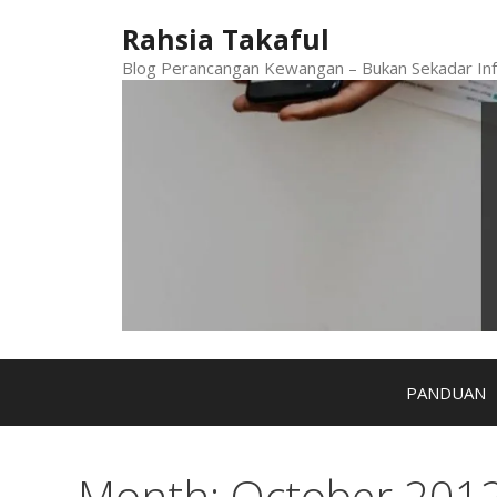
Skip
Rahsia Takaful
to
content
Blog Perancangan Kewangan – Bukan Sekadar Inf
PANDUAN
Month:
October 201