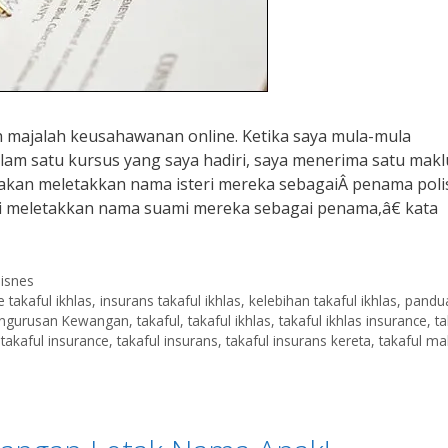
uah majalah keusahawanan online. Ketika saya mula-mula
alam satu kursus yang saya hadiri, saya menerima satu mak
 akan meletakkan nama isteri mereka sebagaiÂ penama poli
ri meletakkan nama suami mereka sebagai penama,â€ kata
isnes
 takaful ikhlas
,
insurans takaful ikhlas
,
kelebihan takaful ikhlas
,
pandu
ngurusan Kewangan
,
takaful
,
takaful ikhlas
,
takaful ikhlas insurance
,
ta
,
takaful insurance
,
takaful insurans
,
takaful insurans kereta
,
takaful ma