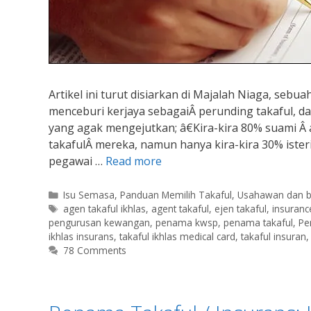
Artikel ini turut disiarkan di Majalah Niaga, seb
menceburi kerjaya sebagaiÂ perunding takaful, d
yang agak mengejutkan; â€Kira-kira 80% suami Â
takafulÂ mereka, namun hanya kira-kira 30% iste
pegawai …
Read more
Categories
Isu Semasa
,
Panduan Memilih Takaful
,
Usahawan dan b
Tags
agen takaful ikhlas
,
agent takaful
,
ejen takaful
,
insurance
pengurusan kewangan
,
penama kwsp
,
penama takaful
,
Pe
ikhlas insurans
,
takaful ikhlas medical card
,
takaful insuran
78 Comments