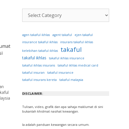
Kategori
Artikel
ejen takaful
agen takaful ikhlas
agent takaful
insurance takaful ikhlas
insurans takaful ikhlas
lumat
takaful
kelebihan takaful ikhlas
si
takaful ikhlas
takaful ikhlas insurance
takaful ikhlas insurans
takaful ikhlas medical card
takaful insuran
takaful insurance
takaful insurans kereta
takaful malaysia
an
kaful
DISCLAIMER:
laysia
Tulisan, video, grafik dan apa sahaja maklumat di sini
bukanlah khidmat nasihat kewangan.
Ia adalah panduan kewangan secara umum.