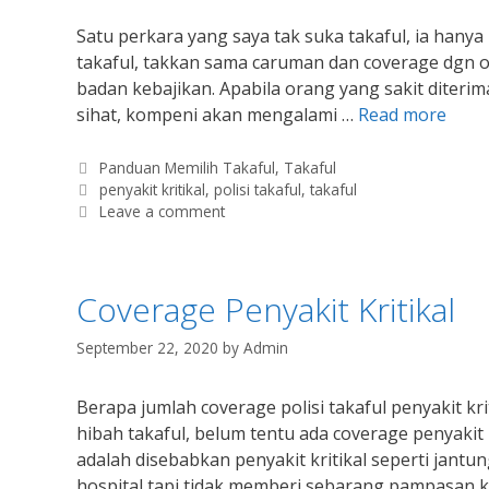
Satu perkara yang saya tak suka takaful, ia hanya
takaful, takkan sama caruman dan coverage dgn ora
badan kebajikan. Apabila orang yang sakit diter
sihat, kompeni akan mengalami …
Read more
Categories
Panduan Memilih Takaful
,
Takaful
Tags
penyakit kritikal
,
polisi takaful
,
takaful
Leave a comment
Coverage Penyakit Kritikal
September 22, 2020
by
Admin
Berapa jumlah coverage polisi takaful penyakit kr
hibah takaful, belum tentu ada coverage penyakit
adalah disebabkan penyakit kritikal seperti jantu
hospital tapi tidak memberi sebarang pampasan