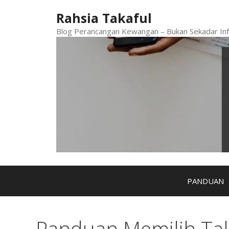
Skip
Rahsia Takaful
to
content
Blog Perancangan Kewangan – Bukan Sekadar Inf
PANDUAN
Panduan Memilih Tak