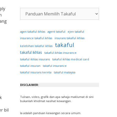
ply
Kategori
n
Artikel
rang
ejen takaful
agen takaful ikhlas
agent takaful
insurance takaful ikhlas
insurans takaful ikhlas
takaful
kelebihan takaful ikhlas
takaful ikhlas
takaful ikhlas insurance
takaful ikhlas insurans
takaful ikhlas medical card
takaful insuran
takaful insurance
takaful insurans kereta
takaful malaysia
DISCLAIMER:
k
Tulisan, video, grafik dan apa sahaja maklumat di sini
bukanlah khidmat nasihat kewangan.
r bil
Ia adalah panduan kewangan secara umum.