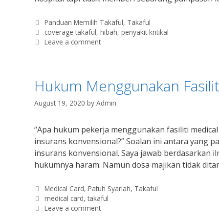
Categories
Panduan Memilih Takaful
,
Takaful
Tags
coverage takaful
,
hibah
,
penyakit kritikal
Leave a comment
Hukum Menggunakan Fasilit
August 19, 2020
by
Admin
“Apa hukum pekerja menggunakan fasiliti medical 
insurans konvensional?” Soalan ini antara yang p
insurans konvensional. Saya jawab berdasarkan i
hukumnya haram. Namun dosa majikan tidak dita
Categories
Medical Card
,
Patuh Syariah
,
Takaful
Tags
medical card
,
takaful
Leave a comment