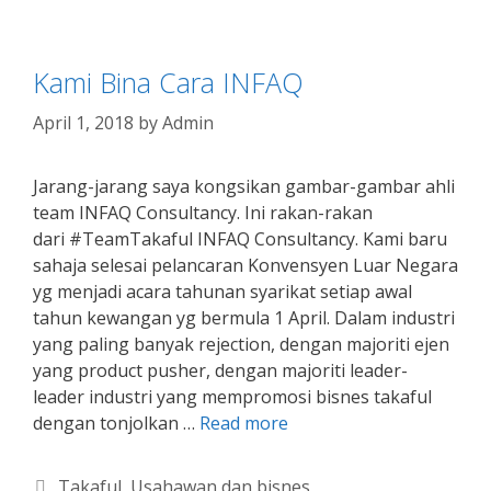
Kami Bina Cara INFAQ
April 1, 2018
by
Admin
Jarang-jarang saya kongsikan gambar-gambar ahli
team INFAQ Consultancy. Ini rakan-rakan
dari #TeamTakaful INFAQ Consultancy. Kami baru
sahaja selesai pelancaran Konvensyen Luar Negara
yg menjadi acara tahunan syarikat setiap awal
tahun kewangan yg bermula 1 April. Dalam industri
yang paling banyak rejection, dengan majoriti ejen
yang product pusher, dengan majoriti leader-
leader industri yang mempromosi bisnes takaful
dengan tonjolkan …
Read more
Categories
Takaful
,
Usahawan dan bisnes