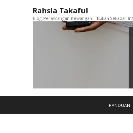
Skip
Rahsia Takaful
to
content
Blog Perancangan Kewangan – Bukan Sekadar Inf
PANDUAN