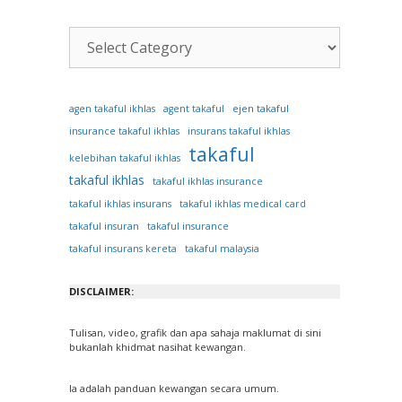
Kategori
Artikel
ejen takaful
agen takaful ikhlas
agent takaful
insurance takaful ikhlas
insurans takaful ikhlas
takaful
kelebihan takaful ikhlas
takaful ikhlas
takaful ikhlas insurance
takaful ikhlas insurans
takaful ikhlas medical card
takaful insuran
takaful insurance
takaful insurans kereta
takaful malaysia
DISCLAIMER:
Tulisan, video, grafik dan apa sahaja maklumat di sini
bukanlah khidmat nasihat kewangan.
Ia adalah panduan kewangan secara umum.