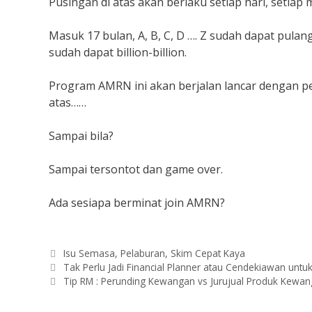
Pusingan di atas akan berlaku setiap hari, setiap 
Masuk 17 bulan, A, B, C, D …. Z sudah dapat pu
sudah dapat billion-billion.
Program AMRN ini akan berjalan lancar dengan p
atas……
Sampai bila?
Sampai tersontot dan game over.
Ada sesiapa berminat join AMRN?
Categories
Isu Semasa
,
Pelaburan
,
Skim Cepat Kaya
Tak Perlu Jadi Financial Planner atau Cendekiawan unt
Tip RM : Perunding Kewangan vs Jurujual Produk Kewa