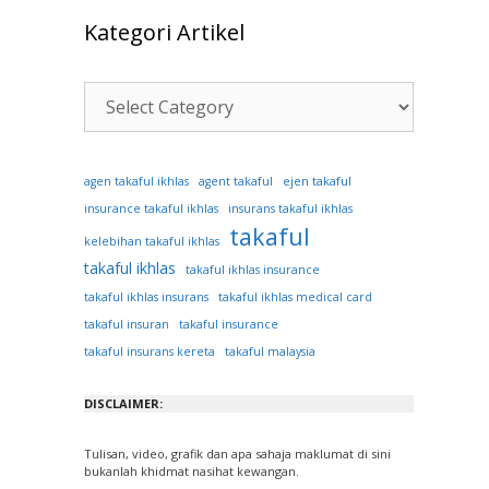
Kategori Artikel
Kategori
Artikel
ejen takaful
agen takaful ikhlas
agent takaful
insurance takaful ikhlas
insurans takaful ikhlas
takaful
kelebihan takaful ikhlas
takaful ikhlas
takaful ikhlas insurance
takaful ikhlas insurans
takaful ikhlas medical card
takaful insuran
takaful insurance
takaful insurans kereta
takaful malaysia
DISCLAIMER:
Tulisan, video, grafik dan apa sahaja maklumat di sini
bukanlah khidmat nasihat kewangan.