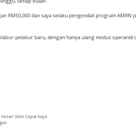
minggu, setiap bulan.
langan RM50,000 dan saya selaku pengendali program AMRN 
elabur-pelabur baru, dengan hanya ulang modus operandi d
uk Kesan Skim Cepat Kaya
ngan