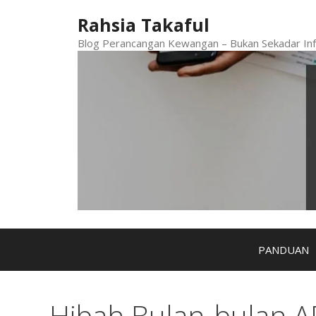
Skip
Rahsia Takaful
to
content
Blog Perancangan Kewangan – Bukan Sekadar Inf
PANDUAN
Hibah Bulan-bulan A