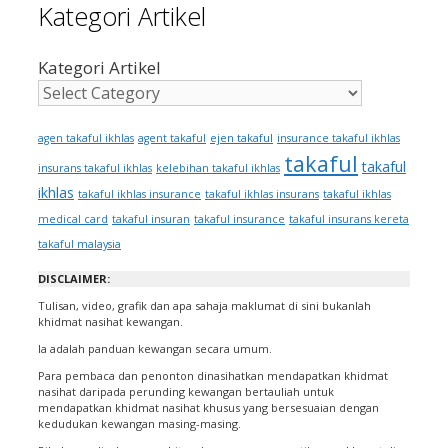
Kategori Artikel
Kategori Artikel
ejen takaful
agen takaful ikhlas
agent takaful
insurance takaful ikhlas
takaful
takaful
insurans takaful ikhlas
kelebihan takaful ikhlas
ikhlas
takaful ikhlas insurance
takaful ikhlas insurans
takaful ikhlas
medical card
takaful insuran
takaful insurance
takaful insurans kereta
takaful malaysia
DISCLAIMER:
Tulisan, video, grafik dan apa sahaja maklumat di sini bukanlah
khidmat nasihat kewangan.
Ia adalah panduan kewangan secara umum.
Para pembaca dan penonton dinasihatkan mendapatkan khidmat
nasihat daripada perunding kewangan bertauliah untuk
mendapatkan khidmat nasihat khusus yang bersesuaian dengan
kedudukan kewangan masing-masing.