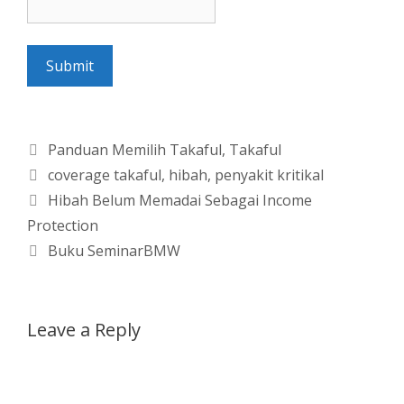
Submit
Categories
Panduan Memilih Takaful
,
Takaful
Tags
coverage takaful
,
hibah
,
penyakit kritikal
Hibah Belum Memadai Sebagai Income
Protection
Buku SeminarBMW
Leave a Reply