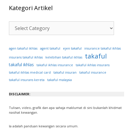
Kategori Artikel
Kategori
Artikel
ejen takaful
agen takaful ikhlas
agent takaful
insurance takaful ikhlas
takaful
insurans takaful ikhlas
kelebihan takaful ikhlas
takaful ikhlas
takaful ikhlas insurance
takaful ikhlas insurans
takaful ikhlas medical card
takaful insuran
takaful insurance
takaful insurans kereta
takaful malaysia
DISCLAIMER:
Tulisan, video, grafik dan apa sahaja maklumat di sini bukanlah khidmat
nasihat kewangan.
Ia adalah panduan kewangan secara umum.