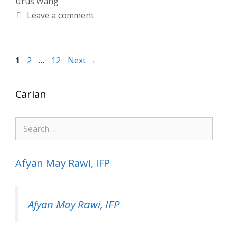
Urus Wang
Leave a comment
Page
Page
Page
1
2
…
12
Next
→
Carian
Search
for:
Afyan May Rawi, IFP
Afyan May Rawi, IFP