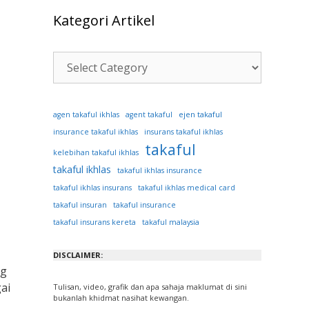
Kategori Artikel
Kategori
Artikel
ejen takaful
agen takaful ikhlas
agent takaful
insurance takaful ikhlas
insurans takaful ikhlas
takaful
kelebihan takaful ikhlas
takaful ikhlas
takaful ikhlas insurance
takaful ikhlas insurans
takaful ikhlas medical card
takaful insuran
takaful insurance
takaful insurans kereta
takaful malaysia
DISCLAIMER:
ng
ai
Tulisan, video, grafik dan apa sahaja maklumat di sini
bukanlah khidmat nasihat kewangan.