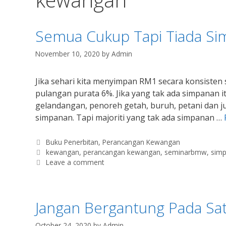
Semua Cukup Tapi Tiada S
November 10, 2020
by
Admin
Jika sehari kita menyimpan RM1 secara konsisten
pulangan purata 6%. Jika yang tak ada simpanan 
gelandangan, penoreh getah, buruh, petani dan ju
simpanan. Tapi majoriti yang tak ada simpanan …
Categories
Buku Penerbitan
,
Perancangan Kewangan
Tags
kewangan
,
perancangan kewangan
,
seminarbmw
,
sim
Leave a comment
Jangan Bergantung Pada S
October 24, 2020
by
Admin