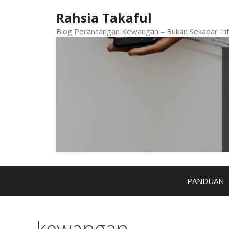
Skip
Rahsia Takaful
to
content
Blog Perancangan Kewangan – Bukan Sekadar Inf
PANDUAN
kewangan