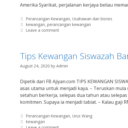
Amerika Syarikat, perjalanan kerjaya beliau mem
Categories
Perancangan Kewangan
,
Usahawan dan bisnes
Tags
kewangan
,
perancangan kewangan
Leave a comment
Tips Kewangan Siswazah Ba
August 24, 2020
by
Admin
Dipetik dari FB Ajiyan.com TIPS KEWANGAN SISW
asas utama untuk menjadi kaya. – Teruskan mula
setahun berkerja, selepas dua tahun atau selepa
komitmen. Supaya ia menjadi tabiat. – Kalau gaji 
Categories
Perancangan Kewangan
,
Urus Wang
Tags
kewangan
Leave a comment