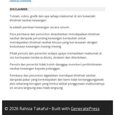
takaful malaysia
DISCLAIMER:
Tulisan, video, grafik dan apa sahaja maklumat di sini bukanlah
khidmat nasihat kewangan.
Ia adalah panduan kewangan secara umum.
Para pembaca dan penonton dinasihatkan mendapatkan khidmat
nasihat daripada perunding kewangan bertauliah untuk
mendapatkan khidmat nasihat khusus yang bersesuaian dengan
kedudukan kewangan masing-masing.
Pihak penulis dan penerbit sedaya upaya memastikan maklumat di
sini bertepatan ketika ia ditulis, dirakam dan diterbitkan.
Penulis dan penerbit tidak boleh dianggap memberi perkhidmatan
nasihat kewangan kepada pelanggan.
Pembaca dan penonton digalakkan mendapat khidmat nasihat
daripada pakar yang berkelayakan dan kami tidak bertanggungjawab
atas sebarang kerugian yang timbul akibat penggunaan maklumatnya
ini secara langsung atau tidak langsung.
© 2026 Rahsia Takaful
• Built with
GeneratePress