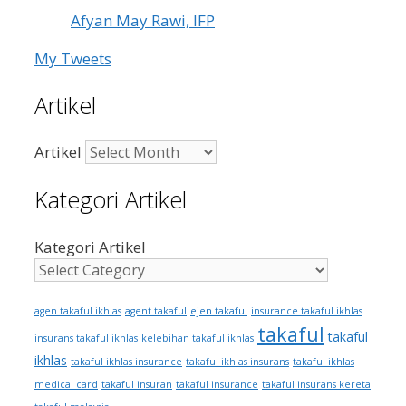
Afyan May Rawi, IFP
My Tweets
Artikel
Artikel
Kategori Artikel
Kategori Artikel
ejen takaful
agen takaful ikhlas
agent takaful
insurance takaful ikhlas
takaful
takaful
insurans takaful ikhlas
kelebihan takaful ikhlas
ikhlas
takaful ikhlas insurance
takaful ikhlas insurans
takaful ikhlas
medical card
takaful insuran
takaful insurance
takaful insurans kereta