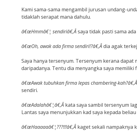
Kami sama-sama mengambil jurusan undang-undang
tidaklah serapat mana dahulu.
â€œHmmâ€¦ sendiriâ€,Â
saya tidak pasti sama ad
â€œOh, awak ada firma sendiri!?â€,Â
dia agak terkej
Saya hanya tersenyum. Tersenyum kerana dapat 
daripadanya. Tentu dia menyangka saya memiliki f
â€œAwak tubuhkan firma lepas chambering-kah?â€,
sendiri.
â€œAdalahâ€¦â€,Â
kata saya sambil tersenyum la
Lantas saya menunjukkan kad saya kepada beliau
â€œHaaaaaâ€¦???!!!â€,Â
kaget sekali nampaknya k