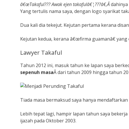
â€œTakaful??? Awak ejen takafulâ€¦???â€,Â
dahinya 
Yang tertulis nama saya, dengan logo syarikat ta
Dua kali dia tekejut. Kejutan pertama kerana disa
Kejutan kedua, kerana â€œfirma guamanâ€ yang d
Lawyer Takaful
Tahun 2012 ini, masuk tahun ke lapan saya berke
sepenuh masa
Â dari tahun 2009 hingga tahun 20
Tiada masa bermaksud saya hanya mendaftarkan diri
Lebih tepat lagi, hampir lapan tahun saya bekerja
ijazah pada Oktober 2003.