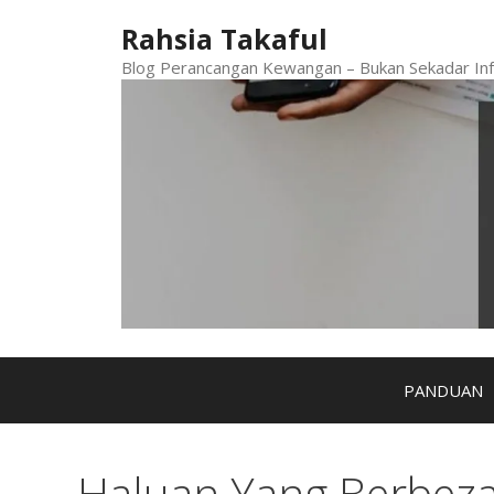
Skip
Rahsia Takaful
to
content
Blog Perancangan Kewangan – Bukan Sekadar Inf
PANDUAN
Haluan Yang Berbez