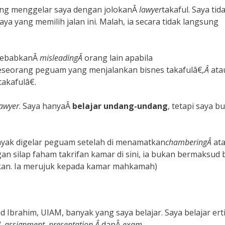
ng menggelar saya dengan jolokanÂ
lawyer
takaful. Saya tid
a yang memilih jalan ini. Malah, ia secara tidak langsung
yebabkanÂ
misleadingÂ
orang lain apabila
seorang peguam yang menjalankan bisnes takafulâ€
,Â
ata
kafulâ€.
awyer
. Saya hanyaÂ
belajar undang-undang
, tetapi saya b
yak digelar peguam setelah di menamatkan
chamberingÂ
ata
an silap faham takrifan kamar di sini, ia bukan bermaksud b
kan. Ia merujuk kepada kamar mahkamah)
Ibrahim, UIAM, banyak yang saya belajar. Saya belajar ert
l, assignment, presentation,Â
danÂ
exam
.