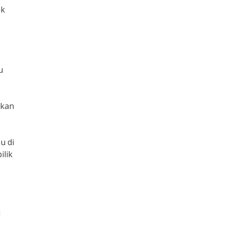
ak
u
ukan
u di
ilik
i