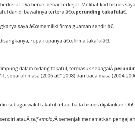
berkerut. Dia benar-benar terkejut. Melihat kad bisnes saya
kaful dan di bawahnya tertera â€œ
perunding takaful
â€.
ngkanya saya â€œmemiliki firma guaman sendiriâ€.
isangkanya, rupa-rupanya â€œfirma takafulâ€!.
cimpung dalam bidang takaful, termasuk sebagaiÂ
perundi
11, separuh masa (2006 â€“ 2008) dan tiada masa (2004-2006
 sebagai wakil takaful tetapi tiada bisnes dijalankan. Oh!
 sendiri atauÂ
self employ
Â semenjak menamatkan pengajia