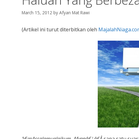
March 15, 2012
by
Afyan Mat Rawi
(Artikel ini turut diterbitkan oleh
MajalahNiaga.co
â€œ
Assalamualaikum, Afyanâ€¦â€Â
sapa satu suar