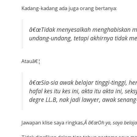
Kadang-kadang ada juga orang bertanya:
â€œTidak menyesalkah menghabiskan masa
undang-undang, tetapi akhirnya tidak me
Atauâ€¦
â€œ
Sia-sia awak belajar tinggi-tinggi,
hafal kes itu kes ini, akta itu akta ini, s
degre LL.B, nak jadi lawyer, awak senang
Jawapan klise saya ringkas,
Â â€œOh ya, saya belaja