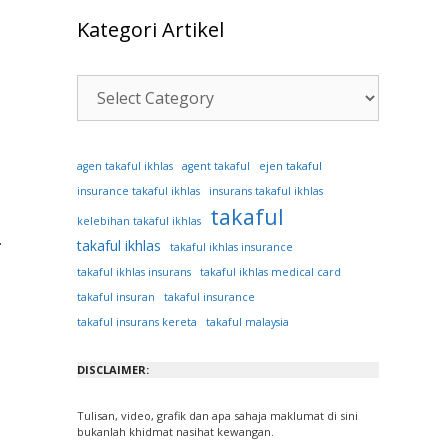
Kategori Artikel
Kategori
Artikel
ejen takaful
agen takaful ikhlas
agent takaful
insurance takaful ikhlas
insurans takaful ikhlas
takaful
kelebihan takaful ikhlas
.
takaful ikhlas
takaful ikhlas insurance
takaful ikhlas insurans
takaful ikhlas medical card
takaful insuran
takaful insurance
takaful insurans kereta
takaful malaysia
DISCLAIMER:
Tulisan, video, grafik dan apa sahaja maklumat di sini
bukanlah khidmat nasihat kewangan.