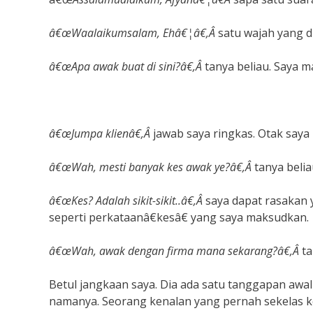
â€œWaalaikumsalam, Ehâ€¦â€,Â
satu wajah yang d
â€œApa awak buat di sini?â€,Â
tanya beliau. Saya 
â€œJumpa klienâ€,Â
jawab saya ringkas. Otak saya
â€œWah, mesti banyak kes awak ye?â€,Â
tanya beli
â€œKes? Adalah sikit-sikit..â€,Â
saya dapat rasakan 
seperti perkataanâ€kesâ€ yang saya maksudkan.
â€œWah, awak dengan firma mana sekarang?â€,Â
ta
Betul jangkaan saya. Dia ada satu tanggapan awal k
namanya. Seorang kenalan yang pernah sekelas ket