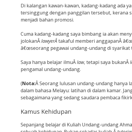
Di kalangan kawan-kawan, kadang-kadang ada ya
tersinggung dengan panggilan tersebut, kerana say
menjadi bahan promosi.
Cuma kadang-kadang saya bimbang ia akan men
jolokanÂ
lawyerÂ
takaful memberi anggapanÂ â€œ
â€œseorang pegawai undang-undang di syarikat ta
Saya hanya belajar ilmuÂ
law
, tetapi saya bukanÂ
l
pengamal undang-undang.
(
Nota:
Â Seorang lulusan undang-undang hanya la
dalam bahasa Melayu: latihan di dalam kamar. Jang
sebagaimana yang sedang saudara pembaca fikir
Kamus Kehidupan
Sepanjang belajar di Kuliah Undang-undang Ahmad 
sebuah kehidupan. Bukan sekadar kuliah,Â
tutoria