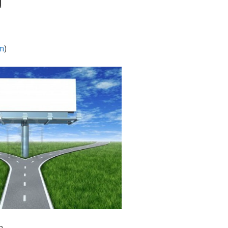
m
)
a.