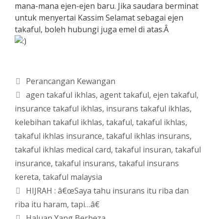
mana-mana ejen-ejen baru. Jika saudara berminat
untuk menyertai Kassim Selamat sebagai ejen
takaful, boleh hubungi juga emel di atas.Â
Categories
Perancangan Kewangan
Tags
agen takaful ikhlas
,
agent takaful
,
ejen takaful
,
insurance takaful ikhlas
,
insurans takaful ikhlas
,
kelebihan takaful ikhlas
,
takaful
,
takaful ikhlas
,
takaful ikhlas insurance
,
takaful ikhlas insurans
,
takaful ikhlas medical card
,
takaful insuran
,
takaful
insurance
,
takaful insurans
,
takaful insurans
kereta
,
takaful malaysia
HIJRAH : â€œSaya tahu insurans itu riba dan
riba itu haram, tapi…â€
Haluan Yang Berbeza