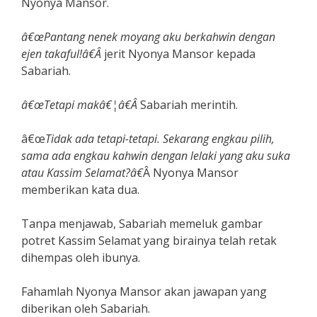
Nyonya Mansor.
â€œPantang nenek moyang aku berkahwin dengan
ejen takaful!â€Â
jerit Nyonya Mansor kepada
Sabariah.
â€œTetapi makâ€¦â€Â
Sabariah merintih.
â€œ
Tidak ada tetapi-tetapi. Sekarang engkau pilih,
sama ada engkau kahwin dengan lelaki yang aku suka
atau Kassim Selamat?â€
Â Nyonya Mansor
memberikan kata dua.
Tanpa menjawab, Sabariah memeluk gambar
potret Kassim Selamat yang birainya telah retak
dihempas oleh ibunya.
Fahamlah Nyonya Mansor akan jawapan yang
diberikan oleh Sabariah.