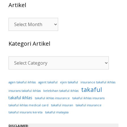
Artikel
Artikel
Kategori Artikel
Kategori
Artikel
ejen takaful
agen takaful ikhlas
agent takaful
insurance takaful ikhlas
takaful
insurans takaful ikhlas
kelebihan takaful ikhlas
takaful ikhlas
takaful ikhlas insurance
takaful ikhlas insurans
takaful ikhlas medical card
takaful insuran
takaful insurance
takaful insurans kereta
takaful malaysia
DISCLAIMER: