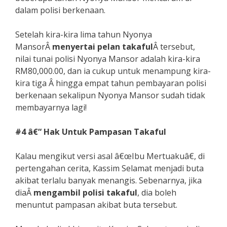
dalam polisi berkenaan.
Setelah kira-kira lima tahun Nyonya
MansorÂ
menyertai pelan takaful
Â tersebut,
nilai tunai polisi Nyonya Mansor adalah kira-kira
RM80,000.00, dan ia cukup untuk menampung kira-
kira tiga Â hingga empat tahun pembayaran polisi
berkenaan sekalipun Nyonya Mansor sudah tidak
membayarnya lagi!
#4 â€“ Hak Untuk Pampasan Takaful
Kalau mengikut versi asal â€œIbu Mertuakuâ€, di
pertengahan cerita, Kassim Selamat menjadi buta
akibat terlalu banyak menangis. Sebenarnya, jika
diaÂ
mengambil polisi takaful
, dia boleh
menuntut pampasan akibat buta tersebut.