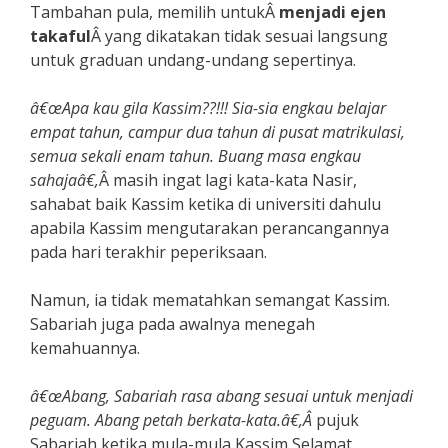
Tambahan pula, memilih untukÂ
menjadi ejen
takaful
Â yang dikatakan tidak sesuai langsung
untuk graduan undang-undang sepertinya.
â€œApa kau gila Kassim??!!! Sia-sia engkau belajar
empat tahun, campur dua tahun di pusat matrikulasi,
semua sekali enam tahun. Buang masa engkau
sahajaâ€,
Â masih ingat lagi kata-kata Nasir,
sahabat baik Kassim ketika di universiti dahulu
apabila Kassim mengutarakan perancangannya
pada hari terakhir peperiksaan.
Namun, ia tidak mematahkan semangat Kassim.
Sabariah juga pada awalnya menegah
kemahuannya.
â€œAbang, Sabariah rasa abang sesuai untuk menjadi
peguam. Abang petah berkata-kata.â€,Â
pujuk
Sabariah ketika mula-mula Kassim Selamat