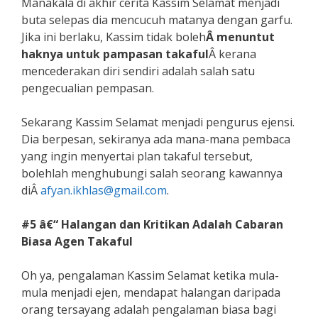
Manakala di akhir cerita Kassim Selamat menjadi
buta selepas dia mencucuh matanya dengan garfu.
Jika ini berlaku, Kassim tidak boleh
Â menuntut
haknya untuk pampasan takaful
Â kerana
mencederakan diri sendiri adalah salah satu
pengecualian pempasan.
Sekarang Kassim Selamat menjadi pengurus ejensi.
Dia berpesan, sekiranya ada mana-mana pembaca
yang ingin menyertai plan takaful tersebut,
bolehlah menghubungi salah seorang kawannya
diÂ
afyan
.
ikhlas
@
gmail
.
com
.
#5 â€“ Halangan dan Kritikan Adalah Cabaran
Biasa Agen Takaful
Oh ya, pengalaman Kassim Selamat ketika mula-
mula menjadi ejen, mendapat halangan daripada
orang tersayang adalah pengalaman biasa bagi