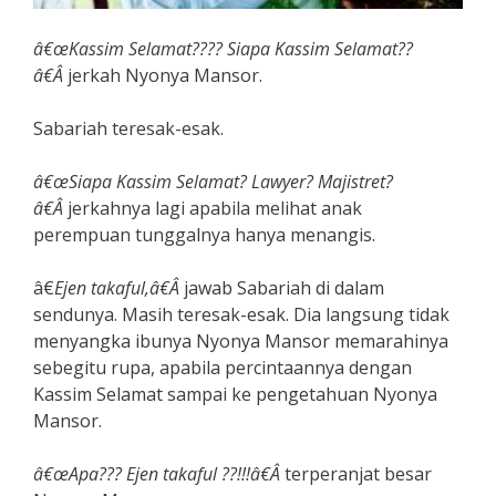
â€œKassim Selamat???? Siapa Kassim Selamat??
â€Â
jerkah Nyonya Mansor.
Sabariah teresak-esak.
â€œSiapa Kassim Selamat? Lawyer? Majistret?
â€Â
jerkahnya lagi apabila melihat anak
perempuan tunggalnya hanya menangis.
â€
Ejen takaful,â€Â
jawab Sabariah di dalam
sendunya. Masih teresak-esak. Dia langsung tidak
menyangka ibunya Nyonya Mansor memarahinya
sebegitu rupa, apabila percintaannya dengan
Kassim Selamat sampai ke pengetahuan Nyonya
Mansor.
â€œApa??? Ejen takaful ??!!!â€Â
terperanjat besar