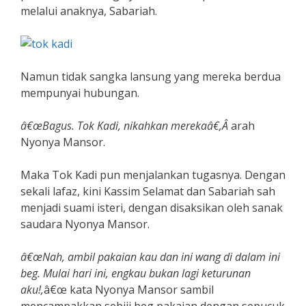
melalui anaknya, Sabariah.
Namun tidak sangka lansung yang mereka berdua
mempunyai hubungan.
â€œBagus. Tok Kadi, nikahkan merekaâ€,Â
arah
Nyonya Mansor.
Maka Tok Kadi pun menjalankan tugasnya. Dengan
sekali lafaz, kini Kassim Selamat dan Sabariah sah
menjadi suami isteri, dengan disaksikan oleh sanak
saudara Nyonya Mansor.
â€œNah, ambil pakaian kau dan ini wang di dalam ini
beg. Mulai hari ini, engkau bukan lagi keturunan
aku!,
â€œ kata Nyonya Mansor sambil
mencampakkan sebiji beg pakaian dengan sepucuk