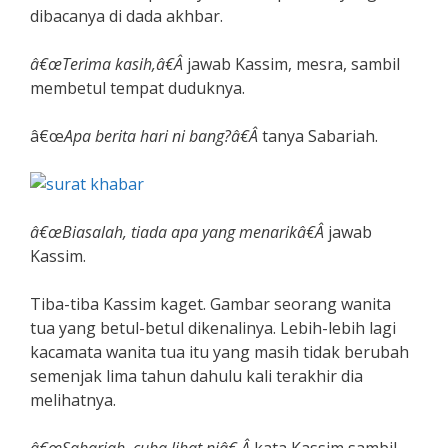
dibacanya di dada akhbar.
â€œTerima kasih,â€Â
jawab Kassim, mesra, sambil
membetul tempat duduknya.
â€œ
Apa berita hari ni bang?â€Â
tanya Sabariah.
â€œBiasalah, tiada apa yang menarikâ€Â
jawab
Kassim.
Tiba-tiba Kassim kaget. Gambar seorang wanita
tua yang betul-betul dikenalinya. Lebih-lebih lagi
kacamata wanita tua itu yang masih tidak berubah
semenjak lima tahun dahulu kali terakhir dia
melihatnya.
â€œSabariah, cuba lihat niâ€,Â
kata Kassim sambil