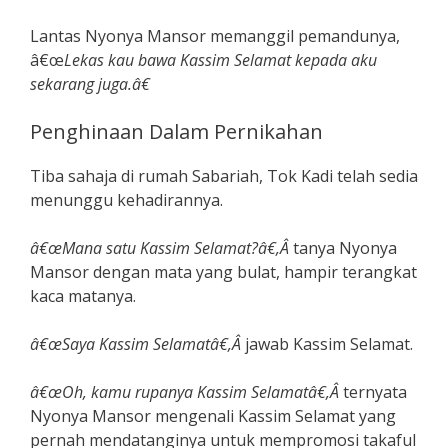
Lantas Nyonya Mansor memanggil pemandunya,
â€œ
Lekas kau bawa Kassim Selamat kepada aku
sekarang juga.â€
Penghinaan Dalam Pernikahan
Tiba sahaja di rumah Sabariah, Tok Kadi telah sedia
menunggu kehadirannya.
â€œMana satu Kassim Selamat?â€,Â
tanya Nyonya
Mansor dengan mata yang bulat, hampir terangkat
kaca matanya.
â€œSaya Kassim Selamatâ€,Â
jawab Kassim Selamat.
â€œOh, kamu rupanya Kassim Selamatâ€,Â
ternyata
Nyonya Mansor mengenali Kassim Selamat yang
pernah mendatanginya untuk mempromosi takaful