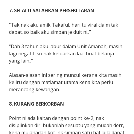
7. SELALU SALAHKAN PERSEKITARAN
“Tak nak aku amik Takaful, hari tu viral claim tak
dapat..so baik aku simpan je duit ni..”
“Dah 3 tahun aku labur dalam Unit Amanah, masih
lagi negatif, so nak keluarkan laa, buat belanja
yang lain..”
Alasan-alasan ini sering muncul kerana kita masih
keliru dengan matlamat utama kena kita perlu
merancang kewangan.
8. KURANG BERKORBAN
Point ni ada kaitan dengan point ke-2, nak
disiplinkan diri bukanlah sesuatu yang mudah derr,
kena mujahadah kot, nk simpan satu hal, bila dapat