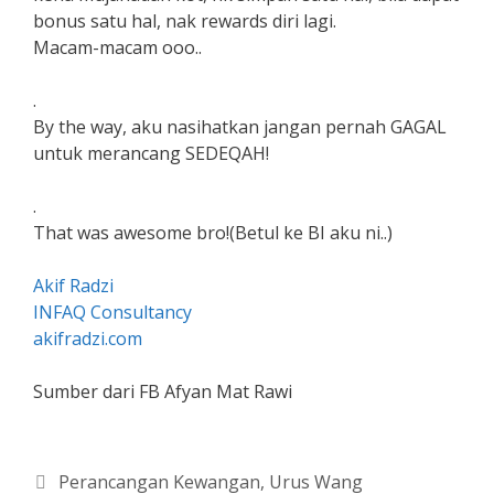
bonus satu hal, nak rewards diri lagi.
Macam-macam ooo..
.
By the way, aku nasihatkan jangan pernah GAGAL
untuk merancang SEDEQAH!
.
That was awesome bro!(Betul ke BI aku ni..)
Akif Radzi
INFAQ Consultancy
akifradzi.com
Sumber dari FB Afyan Mat Rawi
Categories
Perancangan Kewangan
,
Urus Wang