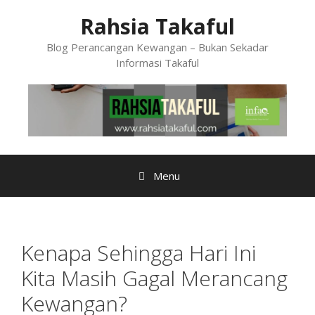
Skip
Rahsia Takaful
to
content
Blog Perancangan Kewangan – Bukan Sekadar
Informasi Takaful
Menu
Kenapa Sehingga Hari Ini
Kita Masih Gagal Merancang
Kewangan?