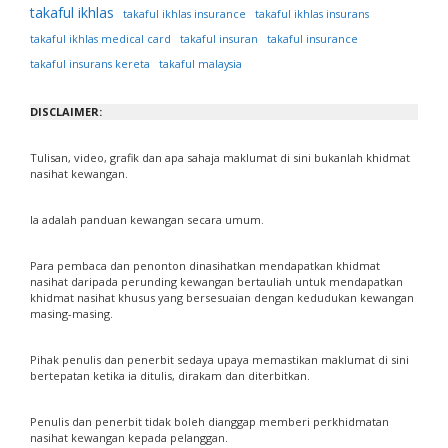
takaful ikhlas
takaful ikhlas insurance
takaful ikhlas insurans
takaful ikhlas medical card
takaful insuran
takaful insurance
takaful insurans kereta
takaful malaysia
DISCLAIMER:
Tulisan, video, grafik dan apa sahaja maklumat di sini bukanlah khidmat
nasihat kewangan.
Ia adalah panduan kewangan secara umum.
Para pembaca dan penonton dinasihatkan mendapatkan khidmat
nasihat daripada perunding kewangan bertauliah untuk mendapatkan
khidmat nasihat khusus yang bersesuaian dengan kedudukan kewangan
masing-masing.
Pihak penulis dan penerbit sedaya upaya memastikan maklumat di sini
bertepatan ketika ia ditulis, dirakam dan diterbitkan.
Penulis dan penerbit tidak boleh dianggap memberi perkhidmatan
nasihat kewangan kepada pelanggan.