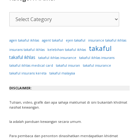
Kategori
Artikel
ejen takaful
agen takaful ikhlas
agent takaful
insurance takaful ikhlas
takaful
insurans takaful ikhlas
kelebihan takaful ikhlas
takaful ikhlas
takaful ikhlas insurance
takaful ikhlas insurans
takaful ikhlas medical card
takaful insuran
takaful insurance
takaful insurans kereta
takaful malaysia
DISCLAIMER:
Tulisan, video, grafik dan apa sahaja maklumat di sini bukanlah khidmat
nasihat kewangan.
Ia adalah panduan kewangan secara umum.
Para pembaca dan penonton dinasihatkan mendapatkan khidmat