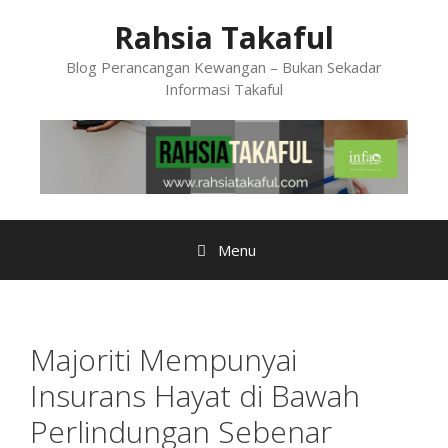
Skip
Rahsia Takaful
to
content
Blog Perancangan Kewangan – Bukan Sekadar
Informasi Takaful
Menu
Majoriti Mempunyai
Insurans Hayat di Bawah
Perlindungan Sebenar