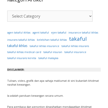
Kategori
Artikel
ejen takaful
agen takaful ikhlas
agent takaful
insurance takaful ikhlas
takaful
insurans takaful ikhlas
kelebihan takaful ikhlas
takaful ikhlas
takaful ikhlas insurance
takaful ikhlas insurans
takaful ikhlas medical card
takaful insuran
takaful insurance
takaful insurans kereta
takaful malaysia
DISCLAIMER:
Tulisan, video, grafik dan apa sahaja maklumat di sini bukanlah khidmat
nasihat kewangan.
Ia adalah panduan kewangan secara umum.
Para pembaca dan penonton dinasihatkan mendapatkan khidmat