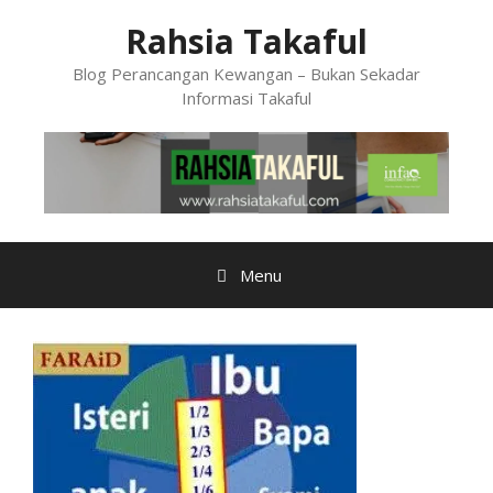
Skip
Rahsia Takaful
to
content
Blog Perancangan Kewangan – Bukan Sekadar
Informasi Takaful
Menu