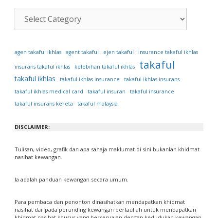
Kategori
Artikel
ejen takaful
agen takaful ikhlas
agent takaful
insurance takaful ikhlas
takaful
insurans takaful ikhlas
kelebihan takaful ikhlas
takaful ikhlas
takaful ikhlas insurance
takaful ikhlas insurans
takaful ikhlas medical card
takaful insuran
takaful insurance
takaful insurans kereta
takaful malaysia
DISCLAIMER:
Tulisan, video, grafik dan apa sahaja maklumat di sini bukanlah khidmat
nasihat kewangan.
Ia adalah panduan kewangan secara umum.
Para pembaca dan penonton dinasihatkan mendapatkan khidmat
nasihat daripada perunding kewangan bertauliah untuk mendapatkan
khidmat nasihat khusus yang bersesuaian dengan kedudukan kewangan