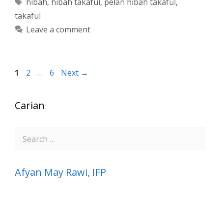
Tags
hibah
,
hibah takaful
,
pelan hibah takaful
,
takaful
Leave a comment
Page
Page
Page
1
2
…
6
Next
→
Carian
Search
for:
Afyan May Rawi, IFP