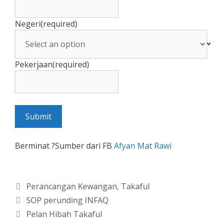
Negeri
(required)
Pekerjaan
(required)
Submit
Berminat ?Sumber dari FB
Afyan Mat Rawi
Categories
Perancangan Kewangan
,
Takaful
Tags
SOP perunding INFAQ
Pelan Hibah Takaful