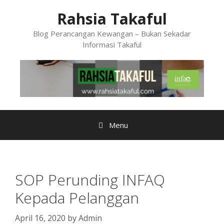
Skip
Rahsia Takaful
to
content
Blog Perancangan Kewangan – Bukan Sekadar
Informasi Takaful
Menu
SOP Perunding INFAQ
Kepada Pelanggan
April 16, 2020
by
Admin