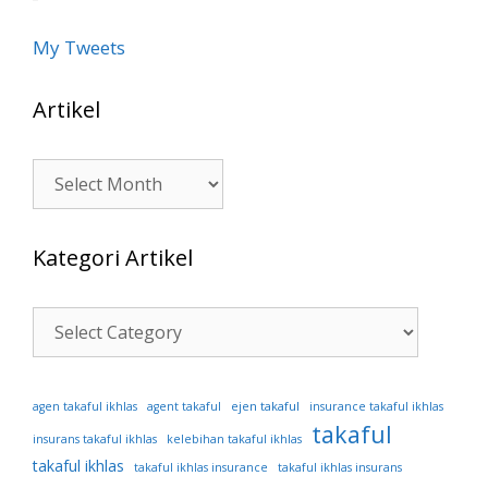
My Tweets
Artikel
Artikel
Kategori Artikel
Kategori
Artikel
ejen takaful
agen takaful ikhlas
agent takaful
insurance takaful ikhlas
takaful
insurans takaful ikhlas
kelebihan takaful ikhlas
takaful ikhlas
takaful ikhlas insurance
takaful ikhlas insurans